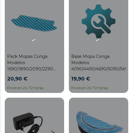
Pack Mopas Conga
Base Mopa Conga
Modelos
Modelos
1690/1890/2090/2290
4090/4490/4690/5090/5490
Panoramic/2690
20,90 €
19,90 €
Envío en 24-72 horas.
Envío en 24-72 horas.