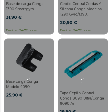
Base de carga Conga
Cepillo Central Cerdas Y
1390 Smartgyro
Silicona Conga Modelos
1290 Gyro/1390
31,90 €
Smartgyro/1490
20,90 €
Impulse/1590 Active
Envío en 24-72 horas.
Envío en 24-72 horas.
Base carga Conga
Modelo 4090
Tapa Cepillo Central
25,90 €
Conga 8090 Ultra/Conga
9090 Ai
19,90 €