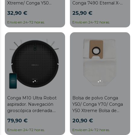
Xtreme/ Conga Y50
Conga 7490 Eternal X-
Xtreme
Treme/ Conga 7490
32,90 €
25,90 €
Eternal Home Genesis/
Conga 7490 Eternal
Envío en 24-72 horas.
Envío en 24-72 horas.
Home X-Treme/ Conga
Eternal Max Vital/ Conga
Eternal Max X-Treme/
Conga Eternal Max
Titanium/ Conga Eternal
Max Utimate/ Conga
Eternal Pet Vital/ Conga
Eternal Pet X-Treme/
Conga Eternal Pet
Titanium/ Conga Eternal
Laser Vital/ Conga Eternal
Conga M10 Ultra Robot
Laser X-Treme
Bolsa de polvo Conga
aspirador. Navegación
Y50/ Conga Y70/ Conga
giroscópica ordenada.
Y50 Xtreme Bolsa de
3000 Pa de presión de
polvo Conga Y50/ Conga
79,90 €
20,90 €
succión. 150 minutos de
Y70/ Conga Y50 Xtreme
autonomía. Sensores
Envío en 24-72 horas.
Envío en 24-72 horas.