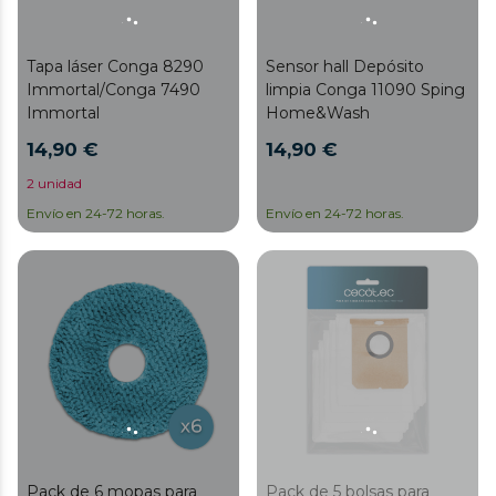
Tapa láser Conga 8290
Sensor hall Depósito
Immortal/Conga 7490
limpia Conga 11090 Sping
Immortal
Home&Wash
14,90 €
14,90 €
2 unidad
Envío en 24-72 horas.
Envío en 24-72 horas.
Pack de 6 mopas para
Pack de 5 bolsas para