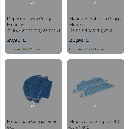
Depósito Polvo Conga
Mando A Distancia Conga
Modelos
Modelos
3290/3390/3490/3590/3690/3790/3890
1690/1890/2090/2290
Panoramic/2690/3290/3390/
27,90 €
20,90 €
Envío en 24-72 horas.
Envío en 24-72 horas.
Mopas para Congas Serie
Mopas para Congas 1290
950
Gyro/1390