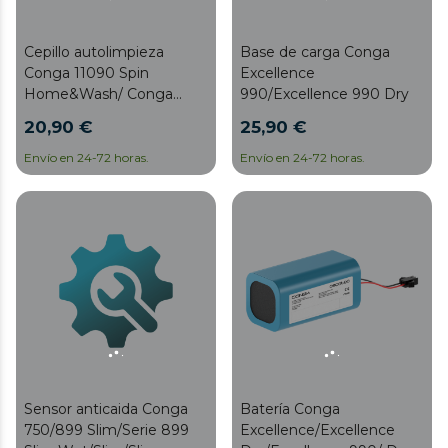
Cepillo autolimpieza
Base de carga Conga
Conga 11090 Spin
Excellence
Home&Wash/ Conga
990/Excellence 990 Dry
7090 Ia
20,90 €
25,90 €
Envío en 24-72 horas.
Envío en 24-72 horas.
Sensor anticaida Conga
Batería Conga
750/899 Slim/Serie 899
Excellence/Excellence