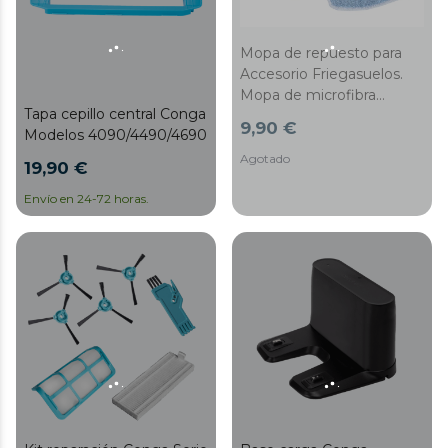
Mopa de repuesto para
Accesorio Friegasuelos.
Mopa de microfibra
Tapa cepillo central Conga
original, Compatible con
9,90 €
Modelos 4090/4490/4690
Conga Slim, Conga Slim
890, Conga Slim Wet y
Agotado
19,90 €
Conga Slim 890 Wet
Envío en 24-72 horas.