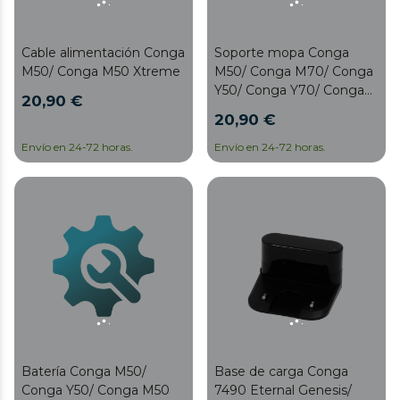
Cable alimentación Conga
Soporte mopa Conga
M50/ Conga M50 Xtreme
M50/ Conga M70/ Conga
Y50/ Conga Y70/ Conga
20,90 €
M50 Xtreme/ Conga Y50
20,90 €
Xtreme
Envío en 24-72 horas.
Envío en 24-72 horas.
Batería Conga M50/
Base de carga Conga
Conga Y50/ Conga M50
7490 Eternal Genesis/