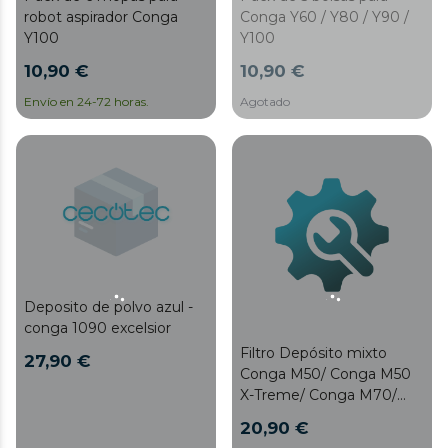
robot aspirador Conga
Conga Y60 / Y80 / Y90 /
Y100
Y100
10,90 €
10,90 €
Envío en 24-72 horas.
Agotado
Deposito de polvo azul -
conga 1090 excelsior
Filtro Depósito mixto
27,90 €
Conga M50/ Conga M50
X-Treme/ Conga M70/
Conga M70 Genesis
20,90 €