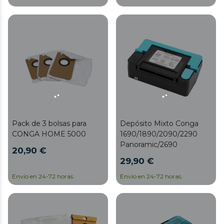
Depósito Mixto Conga
Pack de 3 bolsas para
1690/1890/2090/2290
CONGA HOME 5000
Panoramic/2690
20,90 €
29,90 €
Envío en 24-72 horas.
Envío en 24-72 horas.