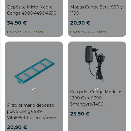
Depósito Mixto Negro
Mopas Conga Serie 990 y
Conga 4090/4490/4690
1190
34,90 €
20,90 €
Envío en 24-72 horas.
Envío en 24-72 horas.
Cargador Conga Modelos
1290 Gyro/1390
Smartgyro/1490
Filtro primario depósito
Impulse/1590 Active
polvo Conga 999
25,90 €
Vital/999 Titanium/Serie
1090/1090 Excelsior/1090
20,90 €
Connected/1099