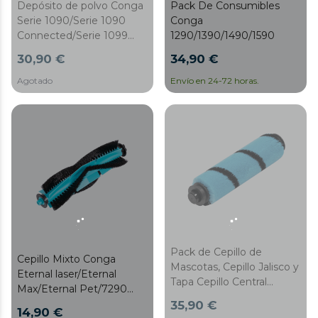
Depósito de polvo Conga
Pack De Consumibles
Serie 1090/Serie 1090
Conga
Connected/Serie 1099
1290/1390/1490/1590
Connected
30,90 €
34,90 €
Agotado
Envío en 24-72 horas.
Pack de Cepillo de
Cepillo Mixto Conga
Mascotas, Cepillo Jalisco y
Eternal laser/Eternal
Tapa Cepillo Central
Max/Eternal Pet/7290
Conga 990/1090/1790
Eternal Home
35,90 €
14,90 €