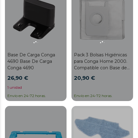
Smartgyro/1490
Impulse/1590 Active
Base De Carga Conga
Pack 3 Bolsas Higiénicas
4690 Base De Carga
para Conga Home 2000.
Conga 4690
Compatible con Base de
Autovaciado Conga
26,90 €
20,90 €
Home 2000, Capacidad 2
L
1 unidad
Envío en 24-72 horas.
Envío en 24-72 horas.