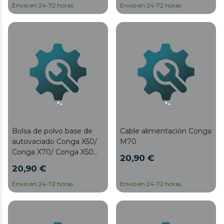
Envío en 24-72 horas.
Envío en 24-72 horas.
Bolsa de polvo base de
Cable alimentación Conga
autovaciado Conga X50/
M70
Conga X70/ Conga X50
20,90 €
Xtreme
20,90 €
Envío en 24-72 horas.
Envío en 24-72 horas.