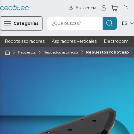
Asistencia
Categorías
¿Qué buscas?
ES
Robots aspiradores
Aspiradores verticales
Electrodomést
Repuestos
Repuestos aspiración
Repuestos robot aspir