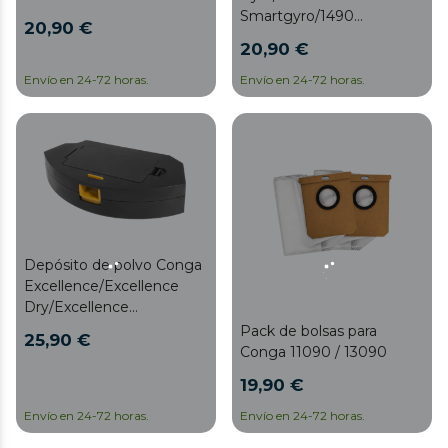
Smartgyro/1490
20,90 €
Impulse/1590 Active
20,90 €
Envío en 24-72 horas.
Envío en 24-72 horas.
Depósito de polvo Conga
Excellence/Excellence
Dry/Excellence
990/Excellence 990 Dry
Pack de bolsas para
25,90 €
Conga 11090 / 13090
19,90 €
Envío en 24-72 horas.
Envío en 24-72 horas.