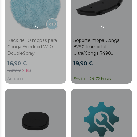
Soporte mopa Conga
Pack de 10 mopas para
8290 Immortal
Conga Windroid W10
Ultra/Conga 7490
DoubleSpray
Immortal
19,90 €
16,90 €
18,90 €
(
-
11%
)
Agotado
Envío en 24-72 horas.