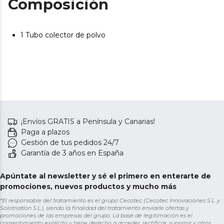
Composición
1 Tubo colector de polvo
¡Envíos GRATIS a Península y Canarias!
Paga a plazos
Gestión de tus pedidos 24/7
Garantía de 3 años en España
Apúntate al newsletter y sé el primero en enterarte de
promociones, nuevos productos y mucho más
*El responsable del tratamiento es el grupo Cecotec (Cecotec Innovaciones S.L. y
Solotriatlon S.L.), siendo la finalidad del tratamiento enviarle ofertas y
promociones de las empresas del grupo. La base de legitimación es el
consentimiento explícito y tiene derecho a acceder, rectificar, suprimir y otros