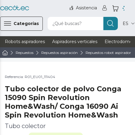
Asistencia
Categorías
¿Qué buscas?
ES
Robots aspiradores
Aspiradores verticales
Electrodomést
Repuestos
Repuestos aspiración
Repuestos robot aspirador
Referencia: R01_EU01_111404
Tubo colector de polvo Conga
15090 Spin Revolution
Home&Wash/ Conga 16090 Ai
Spin Revolution Home&Wash
Tubo colector