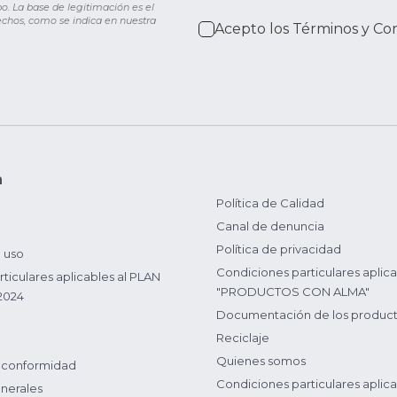
o. La base de legitimación es el
rechos, como se indica en nuestra
Acepto los
Términos y Co
n
Política de Calidad
Canal de denuncia
Política de privacidad
 uso
Condiciones particulares aplica
ticulares aplicables al PLAN
"PRODUCTOS CON ALMA"
2024
Documentación de los produc
Reciclaje
Quienes somos
 conformidad
Condiciones particulares aplica
nerales