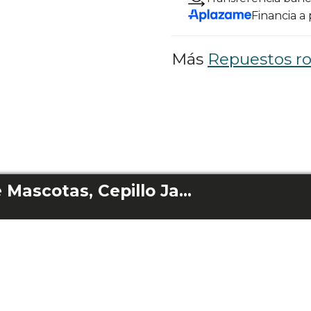
Financia a
Más
Repuestos ro
Pack de Cepillo de Mascotas, Cepillo Jalisco y Tapa Cepillo Central Conga 990/1090/1790