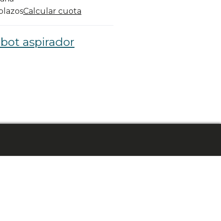
 plazos
Calcular cuota
bot aspirador