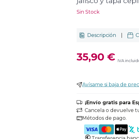
jalisco y tapa cepi
Sin Stock
Descripción
|
C
35,90 €
IVA incluid
Avísame si baja de prec
¡Envío gratis para E
Cancela o devuelve t
Métodos de pago.
Transferencia banc