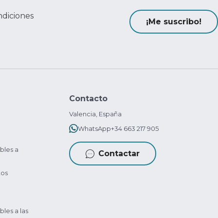
ndiciones
¡Me suscribo!
Contacto
Valencia, España
WhatsApp
+34 663 217 905
bles a
Contactar
tos
bles a las