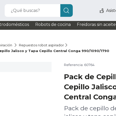
¿Qué buscas?
Asis
trodomésticos
Robots de cocina
Freidoras sin aceite
iración
Repuestos robot aspirador
epillo Jalisco y Tapa Cepillo Central Conga 990/1090/1790
Referencia: 60764
Pack de Cepil
Cepillo Jalisc
Central Cong
Pack de cepillo d