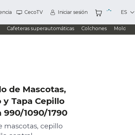
tencia
CecoTV
Iniciar sesión
ES
Cafeteras superautomáticas
Colchones
Moldead
lo de Mascotas,
o y Tapa Cepillo
a 990/1090/1790
e mascotas, cepillo