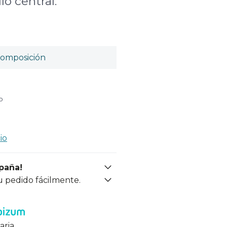
llo central.
omposición
o
io
spaña!
u pedido fácilmente.
aria