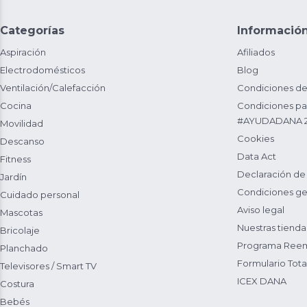
Categorías
Informació
Aspiración
Afiliados
Electrodomésticos
Blog
Ventilación/Calefacción
Condiciones de
Cocina
Condiciones par
#AYUDADANA 
Movilidad
Cookies
Descanso
Data Act
Fitness
Declaración de
Jardín
Condiciones ge
Cuidado personal
Aviso legal
Mascotas
Nuestras tienda
Bricolaje
Programa Reem
Planchado
Formulario Total
Televisores / Smart TV
ICEX DANA
Costura
Bebés