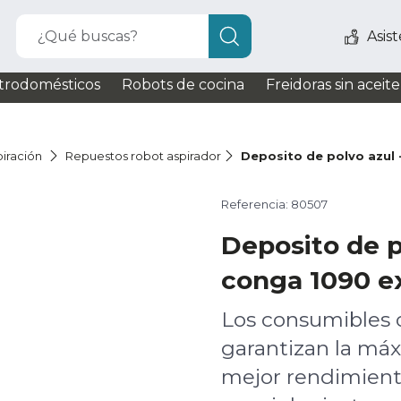
¿Qué buscas?
Asis
trodomésticos
Robots de cocina
Freidoras sin aceite
iración
Repuestos robot aspirador
Deposito de polvo azul 
Referencia: 80507
Deposito de p
conga 1090 ex
Los consumibles o
garantizan la máx
mejor rendimient