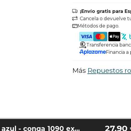
¡Envío gratis para E
Cancela o devuelve t
Métodos de pago.
Transferencia banc
Financia a
Más
Repuestos ro
27,90
Deposito de polvo azul - conga 1090 excelsior