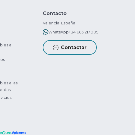
Contacto
Valencia, España
WhatsApp
+34 663 217 905
bles a
Contactar
tos
bles a las
entas
vicios
?