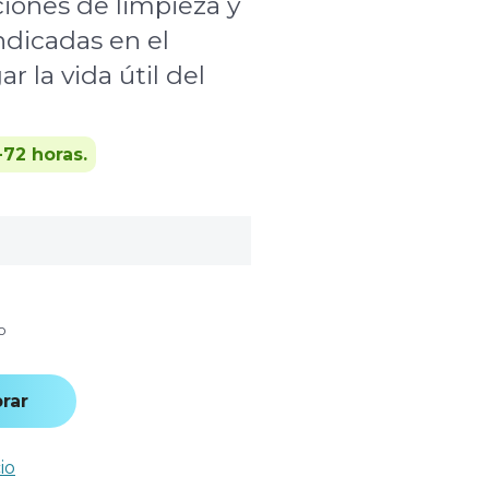
ciones de limpieza y
dicadas en el
r la vida útil del
-72 horas.
o
rar
io