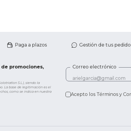
Paga a plazos
Gestión de tus pedido
e de promociones,
Correo electrónico
otriatlon S.L.), siendo la
o. La base de legitimación es el
rechos, como se indica en nuestra
Acepto los
Términos y Co