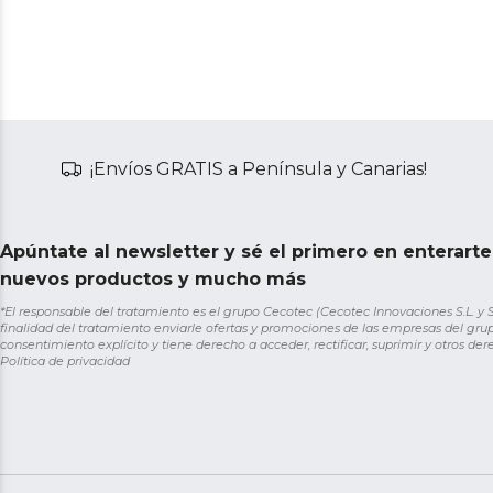
¡Envíos GRATIS a Península y Canarias!
Apúntate al newsletter y sé el primero en enterart
nuevos productos y mucho más
*El responsable del tratamiento es el grupo Cecotec (Cecotec Innovaciones S.L. y Sol
finalidad del tratamiento enviarle ofertas y promociones de las empresas del grup
consentimiento explícito y tiene derecho a acceder, rectificar, suprimir y otros de
Política de privacidad