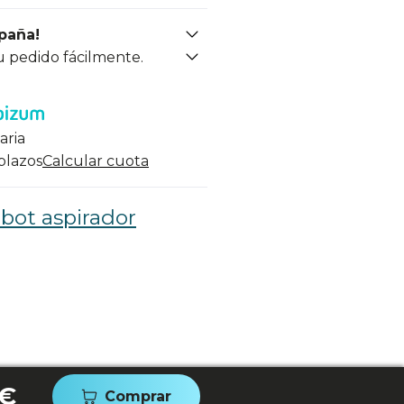
spaña!
u pedido fácilmente.
aria
 plazos
Calcular cuota
bot aspirador
 €
Comprar