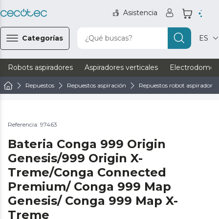
Asistencia
Categorías
¿Qué buscas?
ES
Robots aspiradores
Aspiradores verticales
Electrodomést
Repuestos
Repuestos aspiración
Repuestos robot aspirador
Referencia: 97463
Bateria Conga 999 Origin
Genesis/999 Origin X-
Treme/Conga Connected
Premium/ Conga 999 Map
Genesis/ Conga 999 Map X-
Treme