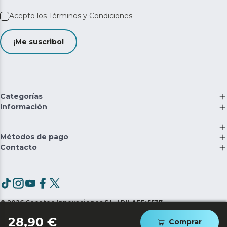
Acepto los
Términos y Condiciones
¡Me suscribo!
Categorías
Información
Métodos de pago
Contacto
©
2026
Cecotec Innovaciones S.L. | RII-AEE: 5537
28,90 €
Comprar