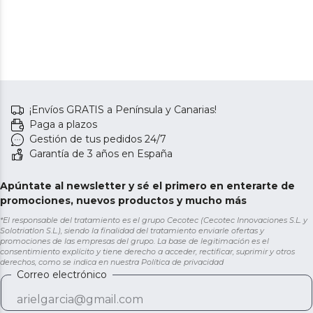
¡Envíos GRATIS a Península y Canarias!
Paga a plazos
Gestión de tus pedidos 24/7
Garantía de 3 años en España
Apúntate al newsletter y sé el primero en enterarte de
promociones, nuevos productos y mucho más
*El responsable del tratamiento es el grupo Cecotec (Cecotec Innovaciones S.L. y
Solotriatlon S.L.), siendo la finalidad del tratamiento enviarle ofertas y
promociones de las empresas del grupo. La base de legitimación es el
consentimiento explícito y tiene derecho a acceder, rectificar, suprimir y otros
derechos, como se indica en nuestra
Política de privacidad
Correo electrónico