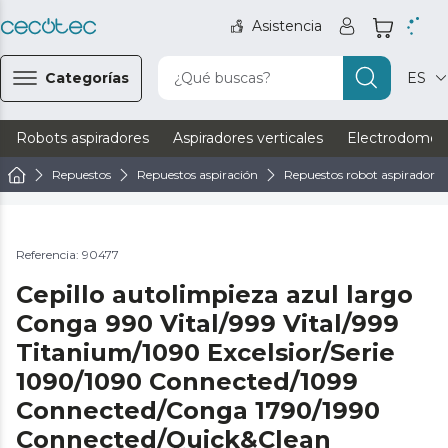
Asistencia
Categorías
¿Qué buscas?
ES
Robots aspiradores
Aspiradores verticales
Electrodomést
Repuestos
Repuestos aspiración
Repuestos robot aspirador
Referencia: 90477
Cepillo autolimpieza azul largo
Conga 990 Vital/999 Vital/999
Titanium/1090 Excelsior/Serie
1090/1090 Connected/1099
Connected/Conga 1790/1990
Connected/Quick&Clean