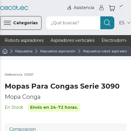
Asistencia
Categorías
¿Qué buscas?
ES
Robots aspiradores
Aspiradores verticales
Electrodomést
Repuestos
Repuestos aspiración
Repuestos robot aspirador
Referencia: 05167
Mopas Para Congas Serie 3090
Mopa Conga
En Stock
Envío en 24-72 horas.
Composición