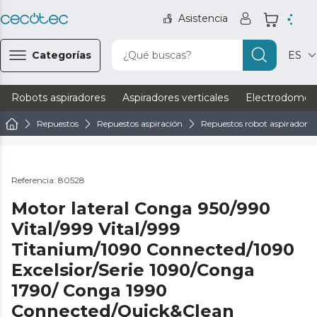
Asistencia
Categorías
¿Qué buscas?
ES
Robots aspiradores
Aspiradores verticales
Electrodomést
Repuestos
Repuestos aspiración
Repuestos robot aspirador
Referencia: 80528
Motor lateral Conga 950/990
Vital/999 Vital/999
Titanium/1090 Connected/1090
Excelsior/Serie 1090/Conga
1790/ Conga 1990
Connected/Quick&Clean