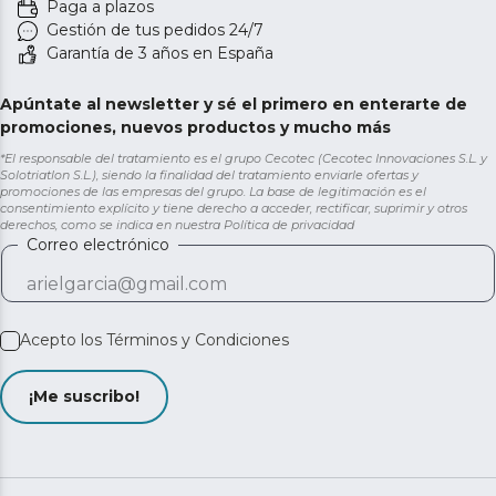
Paga a plazos
Gestión de tus pedidos 24/7
Garantía de 3 años en España
Apúntate al newsletter y sé el primero en enterarte de
promociones, nuevos productos y mucho más
*El responsable del tratamiento es el grupo Cecotec (Cecotec Innovaciones S.L. y
Solotriatlon S.L.), siendo la finalidad del tratamiento enviarle ofertas y
promociones de las empresas del grupo. La base de legitimación es el
consentimiento explícito y tiene derecho a acceder, rectificar, suprimir y otros
derechos, como se indica en nuestra
Política de privacidad
Correo electrónico
Acepto los
Términos y Condiciones
¡Me suscribo!