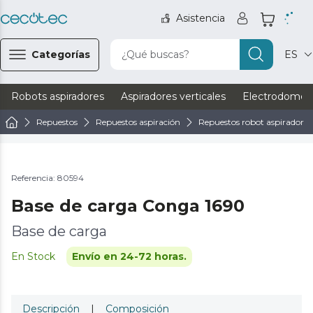
Asistencia
Categorías
¿Qué buscas?
ES
Robots aspiradores
Aspiradores verticales
Electrodomést
Repuestos
Repuestos aspiración
Repuestos robot aspirador
Referencia: 80594
Base de carga Conga 1690
Base de carga
En Stock
Envío en 24-72 horas.
Descripción
|
Composición