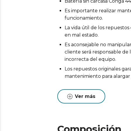
Batería sin carcasa Conga 4
Es importante realizar mant
funcionamiento.
La vida útil de los repuest
en mal estado.
Es aconsejable no manipular 
cliente será responsable de 
incorrecta del equipo.
Los repuestos originales gar
mantenimiento para alargar l
Ver más
Composición