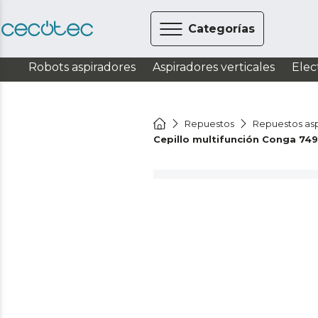
Categorías
Robots aspiradores
Aspiradores verticales
Elec
Repuestos
Repuestos asp
Cepillo multifunción Conga 74