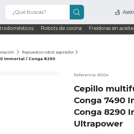
¿Qué buscas?
Asis
trodomésticos
Robots de cocina
Freidoras sin aceite
iración
Repuestos robot aspirador
90 Immortal / Conga 8290
Referencia: 61004
Cepillo multi
Conga 7490 I
Conga 8290 I
Ultrapower