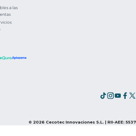
bles a las
entas
vicios
?
©
2026
Cecotec Innovaciones S.L. | RII-AEE: 5537