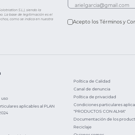
otriatlon S.L.), siendo la
o. La base de legitimación es el
rechos, como se indica en nuestra
Acepto los
Términos y Co
n
Política de Calidad
Canal de denuncia
Política de privacidad
 uso
Condiciones particulares aplica
ticulares aplicables al PLAN
"PRODUCTOS CON ALMA"
2024
Documentación de los produc
Reciclaje
Quienes somos