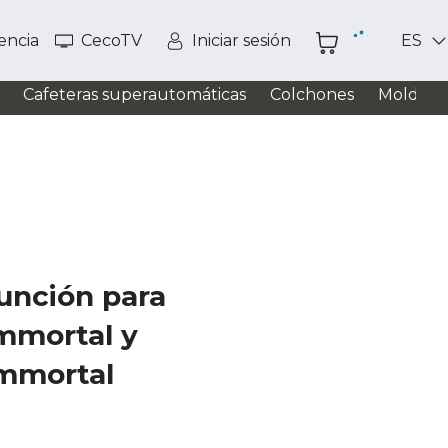
tencia
CecoTV
Iniciar sesión
ES
Cafeteras superautomáticas
Colchones
Moldead
función para
mmortal y
mmortal