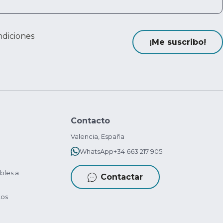
ndiciones
¡Me suscribo!
Contacto
Valencia, España
WhatsApp
+34 663 217 905
bles a
Contactar
tos