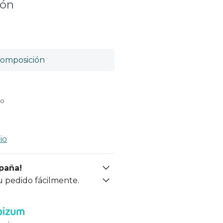
ión
omposición
do
io
spaña!
u pedido fácilmente.