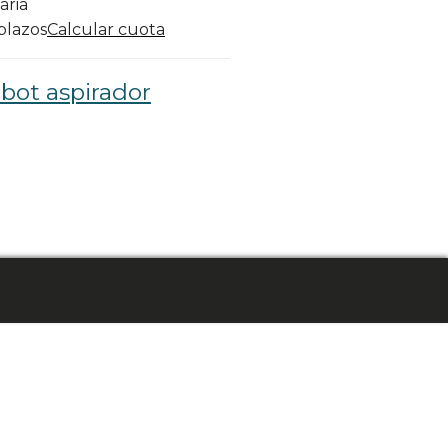
aria
 plazos
Calcular cuota
bot aspirador