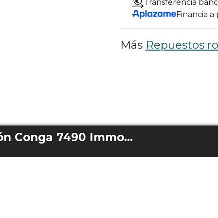
Transferencia banc
Financia a
Más
Repuestos ro
Cepillo multifunción Conga 7490 Immortal / Conga 8290