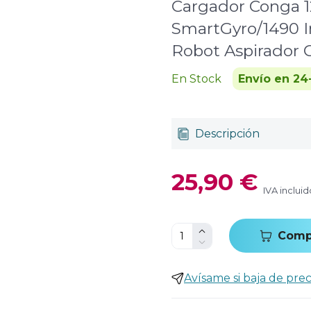
Cargador Conga 1
SmartGyro/1490 I
Robot Aspirador 
En Stock
Envío en 24
Descripción
25,90 €
IVA incluid
Comp
Avísame si baja de prec