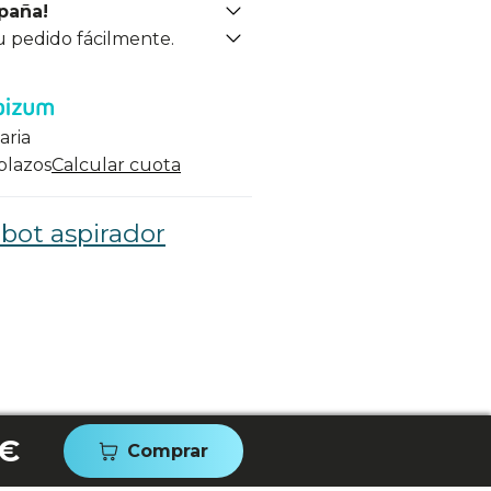
spaña!
u pedido fácilmente.
aria
 plazos
Calcular cuota
bot aspirador
 €
Comprar