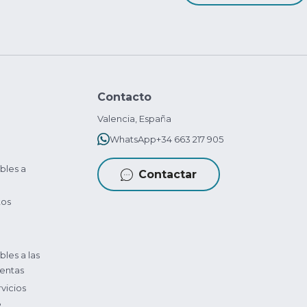
Contacto
Valencia, España
WhatsApp
+34 663 217 905
bles a
Contactar
tos
bles a las
entas
vicios
?