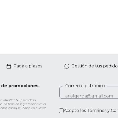
Paga a plazos
Gestión de tus pedido
e de promociones,
Correo electrónico
otriatlon S.L.), siendo la
o. La base de legitimación es el
rechos, como se indica en nuestra
Acepto los
Términos y Co