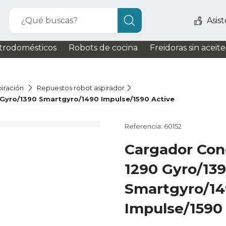
¿Qué buscas?
Asis
trodomésticos
Robots de cocina
Freidoras sin aceite
iración
Repuestos robot aspirador
Gyro/1390 Smartgyro/1490 Impulse/1590 Active
Referencia: 60152
Cargador Con
1290 Gyro/13
Smartgyro/1
Impulse/1590