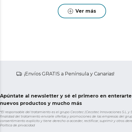
Ver más
¡Envíos GRATIS a Península y Canarias!
Apúntate al newsletter y sé el primero en enterart
nuevos productos y mucho más
*El responsable del tratamiento es el grupo Cecotec (Cecotec Innovaciones S.L. y Sol
finalidad del tratamiento enviarle ofertas y promociones de las empresas del grup
consentimiento explícito y tiene derecho a acceder, rectificar, suprimir y otros de
Política de privacidad