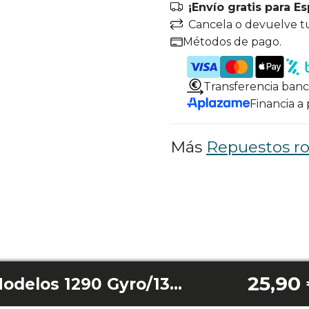
¡Envío gratis para E
Cancela o devuelve t
Métodos de pago.
Transferencia banc
Financia a
Más
Repuestos ro
25,90
Cargador Conga Modelos 1290 Gyro/1390 Smartgyro/1490 Impulse/1590 Active