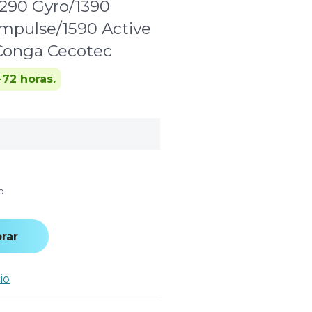
290 Gyro/1390
mpulse/1590 Active
Conga Cecotec
-72 horas.
o
rar
io