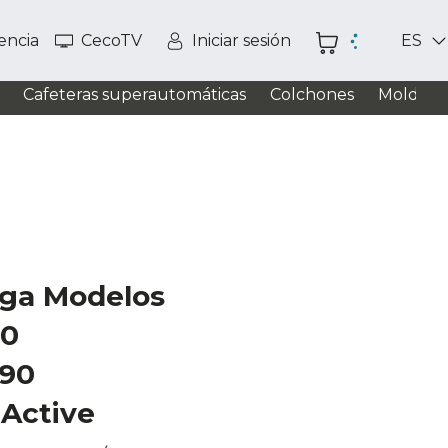
tencia
CecoTV
Iniciar sesión
ES
Cafeteras superautomáticas
Colchones
Moldead
ga Modelos
90
490
 Active