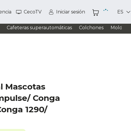
tencia
CecoTV
Iniciar sesión
ES
Cafeteras superautomáticas
Colchones
Moldead
al Mascotas
mpulse/ Conga
Conga 1290/