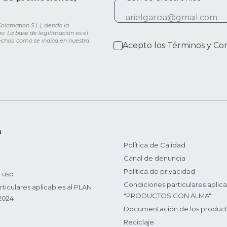
otriatlon S.L.), siendo la
o. La base de legitimación es el
rechos, como se indica en nuestra
Acepto los
Términos y Co
n
Política de Calidad
Canal de denuncia
Política de privacidad
 uso
Condiciones particulares aplica
ticulares aplicables al PLAN
"PRODUCTOS CON ALMA"
2024
Documentación de los produc
Reciclaje