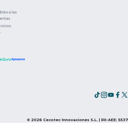
bles a las
entas
vicios
?
©
2026
Cecotec Innovaciones S.L. | RII-AEE: 5537