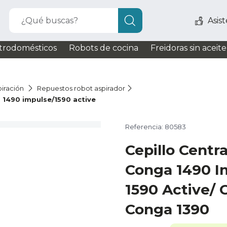
¿Qué buscas?
Asis
trodomésticos
Robots de cocina
Freidoras sin aceite
iración
Repuestos robot aspirador
 1490 impulse/1590 active
Referencia: 80583
Cepillo Centr
Conga 1490 I
1590 Active/ 
Conga 1390