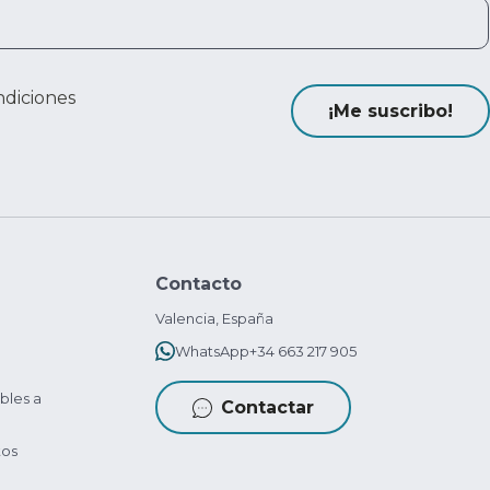
ndiciones
¡Me suscribo!
Contacto
Valencia, España
WhatsApp
+34 663 217 905
bles a
Contactar
tos