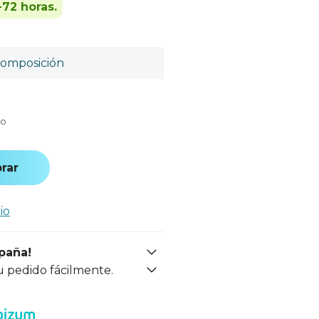
-72 horas.
omposición
do
rar
io
spaña!
u pedido fácilmente.