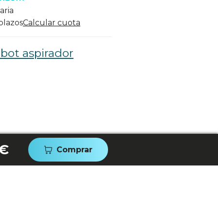
aria
 plazos
Calcular cuota
bot aspirador
 €
Comprar