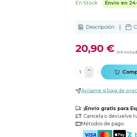
En Stock
Envío en 24
Descripción
|
C
20,90 €
IVA inclui
Comp
Avísame si baja de prec
¡Envío gratis para E
Cancela o devuelve t
Métodos de pago.