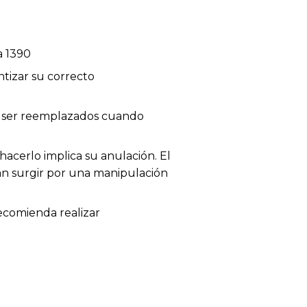
a 1390
tizar su correcto
en ser reemplazados cuando
acerlo implica su anulación. El
dan surgir por una manipulación
recomienda realizar