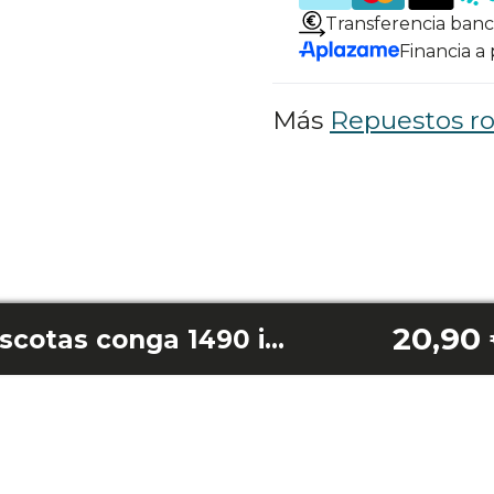
Transferencia banc
Financia a
Más
Repuestos ro
20,90
Cepillo central mascotas conga 1490 impulse/1590 active