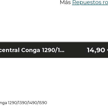
Más
Repuestos ro
14,90
Engranaje cepillo central Conga 1290/1390/1490/1590
onga 1290/1390/1490/1590