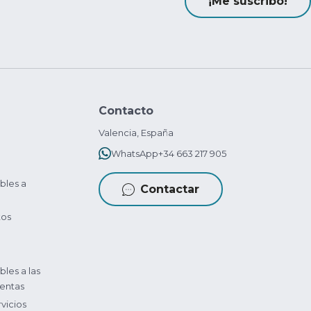
¡Me suscribo!
Contacto
Valencia, España
WhatsApp
+34 663 217 905
bles a
Contactar
tos
bles a las
entas
vicios