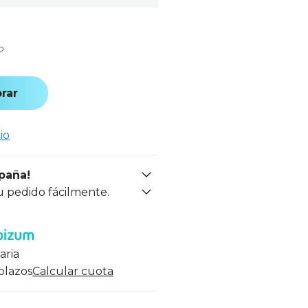
o
rar
io
spaña!
u pedido fácilmente.
aria
 plazos
Calcular cuota