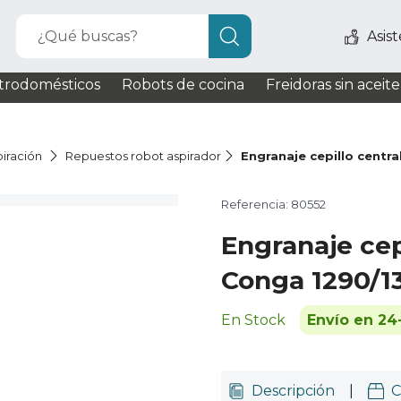
¿Qué buscas?
Asis
trodomésticos
Robots de cocina
Freidoras sin aceite
iración
Repuestos robot aspirador
Engranaje cepillo centr
Referencia: 80552
Engranaje cep
Conga 1290/1
En Stock
Envío en 24
Descripción
|
C