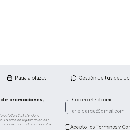
Paga a plazos
Gestión de tus pedido
e de promociones,
Correo electrónico
otriatlon S.L.), siendo la
o. La base de legitimación es el
rechos, como se indica en nuestra
Acepto los
Términos y Co