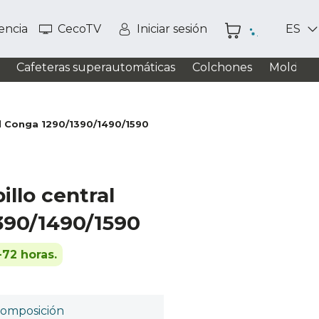
tencia
CecoTV
Iniciar sesión
ES
Cafeteras superautomáticas
Colchones
Moldead
al Conga 1290/1390/1490/1590
illo central
390/1490/1590
-72 horas.
omposición