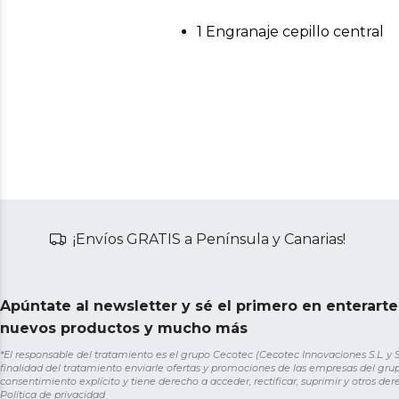
1 Engranaje cepillo central
¡Envíos GRATIS a Península y Canarias!
Apúntate al newsletter y sé el primero en enterart
nuevos productos y mucho más
*El responsable del tratamiento es el grupo Cecotec (Cecotec Innovaciones S.L. y Sol
finalidad del tratamiento enviarle ofertas y promociones de las empresas del grup
consentimiento explícito y tiene derecho a acceder, rectificar, suprimir y otros de
Política de privacidad