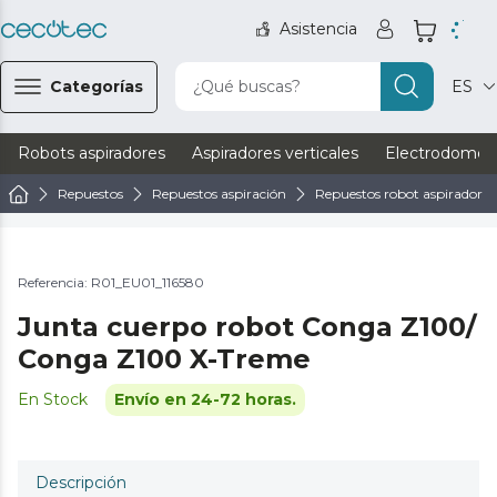
Asistencia
Categorías
¿Qué buscas?
ES
Robots aspiradores
Aspiradores verticales
Electrodomést
Repuestos
Repuestos aspiración
Repuestos robot aspirador
Referencia: R01_EU01_116580
Junta cuerpo robot Conga Z100/
Conga Z100 X-Treme
En Stock
Envío en 24-72 horas.
Descripción