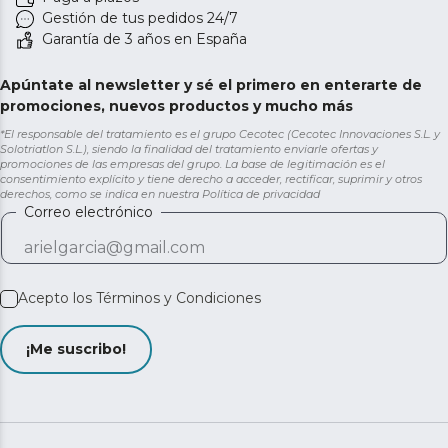
Gestión de tus pedidos 24/7
Garantía de 3 años en España
Apúntate al newsletter y sé el primero en enterarte de
promociones, nuevos productos y mucho más
*El responsable del tratamiento es el grupo Cecotec (Cecotec Innovaciones S.L. y
Solotriatlon S.L.), siendo la finalidad del tratamiento enviarle ofertas y
promociones de las empresas del grupo. La base de legitimación es el
consentimiento explícito y tiene derecho a acceder, rectificar, suprimir y otros
derechos, como se indica en nuestra
Política de privacidad
Correo electrónico
Acepto los
Términos y Condiciones
¡Me suscribo!