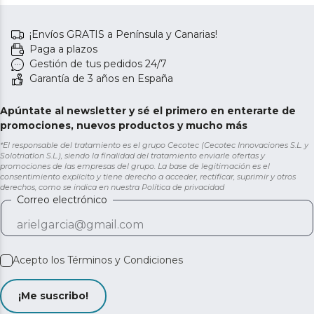
¡Envíos GRATIS a Península y Canarias!
Paga a plazos
Gestión de tus pedidos 24/7
Garantía de 3 años en España
Apúntate al newsletter y sé el primero en enterarte de
promociones, nuevos productos y mucho más
*El responsable del tratamiento es el grupo Cecotec (Cecotec Innovaciones S.L. y
Solotriatlon S.L.), siendo la finalidad del tratamiento enviarle ofertas y
promociones de las empresas del grupo. La base de legitimación es el
consentimiento explícito y tiene derecho a acceder, rectificar, suprimir y otros
derechos, como se indica en nuestra
Política de privacidad
Correo electrónico
Acepto los
Términos y Condiciones
¡Me suscribo!