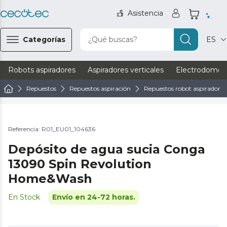
Asistencia
Categorías
¿Qué buscas?
ES
Robots aspiradores
Aspiradores verticales
Electrodomést
Repuestos
Repuestos aspiración
Repuestos robot aspirador
Referencia: R01_EU01_104636
Depósito de agua sucia Conga
13090 Spin Revolution
Home&Wash
En Stock
Envío en 24-72 horas.