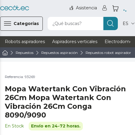
Asistencia
Categorías
¿Qué buscas?
ES
Robots aspiradores
Aspiradores verticales
Electrodomést
Repuestos
Repuestos aspiración
Repuestos robot aspirador
Referencia: 93269
Mopa Watertank Con Vibración
26Cm Mopa Watertank Con
Vibración 26Cm Conga
8090/9090
En Stock
Envío en 24-72 horas.