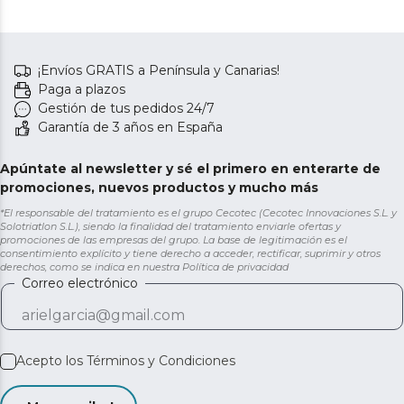
¡Envíos GRATIS a Península y Canarias!
Paga a plazos
Gestión de tus pedidos 24/7
Garantía de 3 años en España
Apúntate al newsletter y sé el primero en enterarte de
promociones, nuevos productos y mucho más
*El responsable del tratamiento es el grupo Cecotec (Cecotec Innovaciones S.L. y
Solotriatlon S.L.), siendo la finalidad del tratamiento enviarle ofertas y
promociones de las empresas del grupo. La base de legitimación es el
consentimiento explícito y tiene derecho a acceder, rectificar, suprimir y otros
derechos, como se indica en nuestra
Política de privacidad
Correo electrónico
Acepto los
Términos y Condiciones