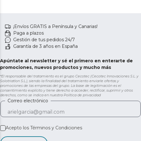
¡Envíos GRATIS a Península y Canarias!
Paga a plazos
Gestión de tus pedidos 24/7
Garantía de 3 años en España
Apúntate al newsletter y sé el primero en enterarte de
promociones, nuevos productos y mucho más
*El responsable del tratamiento es el grupo Cecotec (Cecotec Innovaciones S.L. y
Solotriatlon S.L.), siendo la finalidad del tratamiento enviarle ofertas y
promociones de las empresas del grupo. La base de legitimación es el
consentimiento explícito y tiene derecho a acceder, rectificar, suprimir y otros
derechos, como se indica en nuestra
Política de privacidad
Correo electrónico
Acepto los
Términos y Condiciones