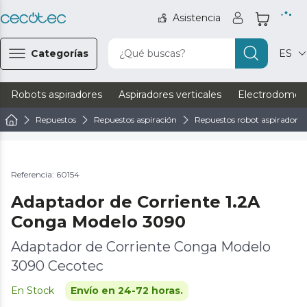
Asistencia
Categorías
¿Qué buscas?
ES
Robots aspiradores
Aspiradores verticales
Electrodomést
Repuestos
Repuestos aspiración
Repuestos robot aspirador
Referencia: 60154
Adaptador de Corriente 1.2A
Conga Modelo 3090
Adaptador de Corriente Conga Modelo
3090 Cecotec
En Stock
Envío en 24-72 horas.