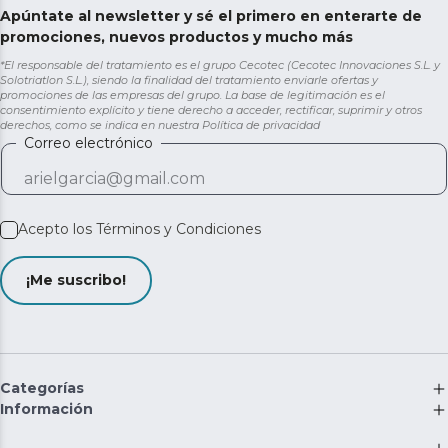
Apúntate al newsletter y sé el primero en enterarte de
promociones, nuevos productos y mucho más
*El responsable del tratamiento es el grupo Cecotec (Cecotec Innovaciones S.L. y
Solotriatlon S.L.), siendo la finalidad del tratamiento enviarle ofertas y
promociones de las empresas del grupo. La base de legitimación es el
consentimiento explícito y tiene derecho a acceder, rectificar, suprimir y otros
derechos, como se indica en nuestra
Política de privacidad
Correo electrónico
Acepto los
Términos y Condiciones
¡Me suscribo!
Categorías
Información