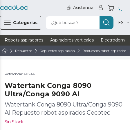
Asistencia
Categorías
¿Qué buscas?
ES
Robots aspiradores
Aspiradores verticales
Electrodomést
Repuestos
Repuestos aspiración
Repuestos robot aspirador
Referencia: 60246
Watertank Conga 8090
Ultra/Conga 9090 AI
Watertank Conga 8090 Ultra/Conga 9090
AI Repuesto robot aspirados Cecotec
Sin Stock