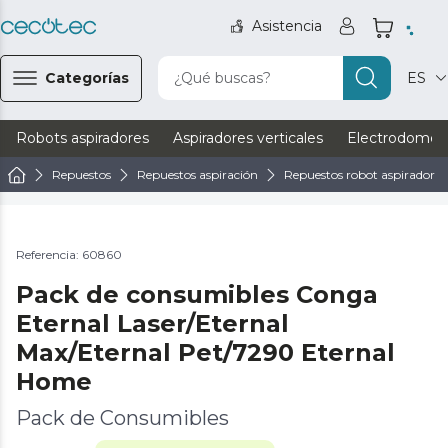
Asistencia
Categorías
¿Qué buscas?
ES
Robots aspiradores
Aspiradores verticales
Electrodomést
Repuestos
Repuestos aspiración
Repuestos robot aspirador
Referencia: 60860
Pack de consumibles Conga
Eternal Laser/Eternal
Max/Eternal Pet/7290 Eternal
Home
Pack de Consumibles