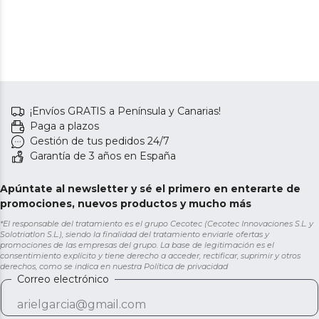
¡Envíos GRATIS a Península y Canarias!
Paga a plazos
Gestión de tus pedidos 24/7
Garantía de 3 años en España
Apúntate al newsletter y sé el primero en enterarte de
promociones, nuevos productos y mucho más
*El responsable del tratamiento es el grupo Cecotec (Cecotec Innovaciones S.L. y
Solotriatlon S.L.), siendo la finalidad del tratamiento enviarle ofertas y
promociones de las empresas del grupo. La base de legitimación es el
consentimiento explícito y tiene derecho a acceder, rectificar, suprimir y otros
derechos, como se indica en nuestra
Política de privacidad
Correo electrónico