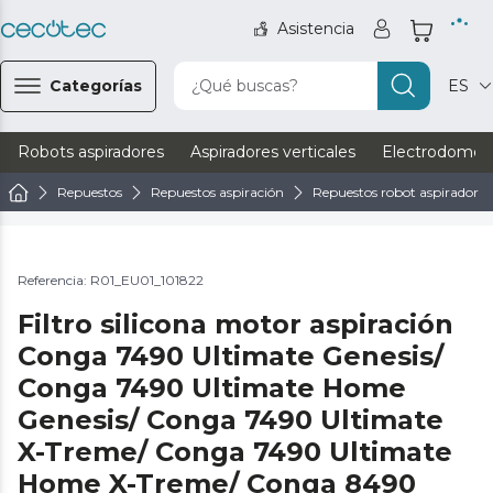
Asistencia
Categorías
¿Qué buscas?
ES
Robots aspiradores
Aspiradores verticales
Electrodomést
Repuestos
Repuestos aspiración
Repuestos robot aspirador
Referencia: R01_EU01_101822
Filtro silicona motor aspiración
Conga 7490 Ultimate Genesis/
Conga 7490 Ultimate Home
Genesis/ Conga 7490 Ultimate
X-Treme/ Conga 7490 Ultimate
Home X-Treme/ Conga 8490