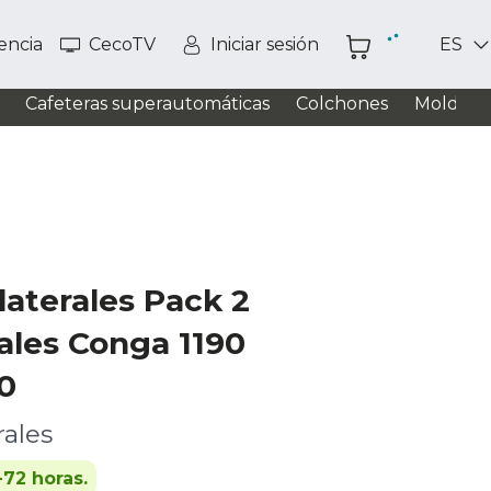
tencia
CecoTV
Iniciar sesión
ES
Cafeteras superautomáticas
Colchones
Moldead
laterales Pack 2
rales Conga 1190
0
rales
-72 horas.