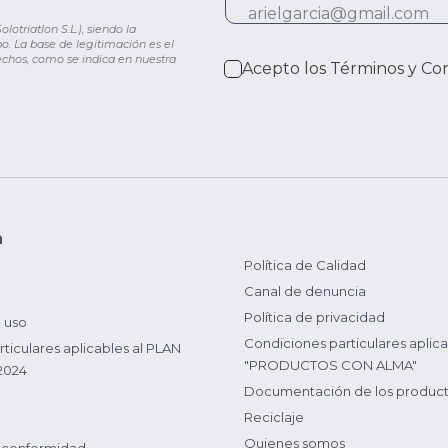
otriatlon S.L.), siendo la
o. La base de legitimación es el
rechos, como se indica en nuestra
Acepto los
Términos y Co
n
Política de Calidad
Canal de denuncia
Política de privacidad
 uso
Condiciones particulares aplica
ticulares aplicables al PLAN
"PRODUCTOS CON ALMA"
2024
Documentación de los produc
Reciclaje
Quienes somos