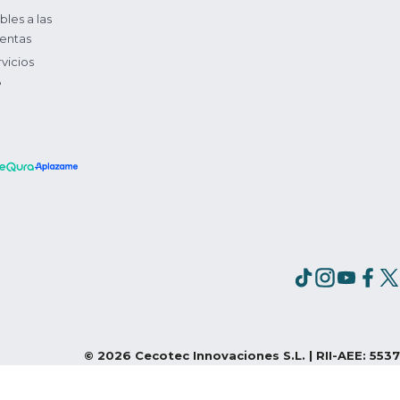
bles a las
entas
vicios
?
©
2026
Cecotec Innovaciones S.L. | RII-AEE: 5537