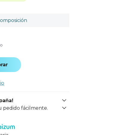
omposición
do
rar
io
spaña!
u pedido fácilmente.