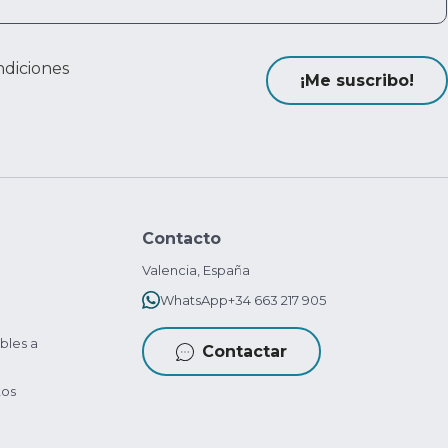
ndiciones
¡Me suscribo!
Contacto
Valencia, España
WhatsApp
+34 663 217 905
bles a
Contactar
tos