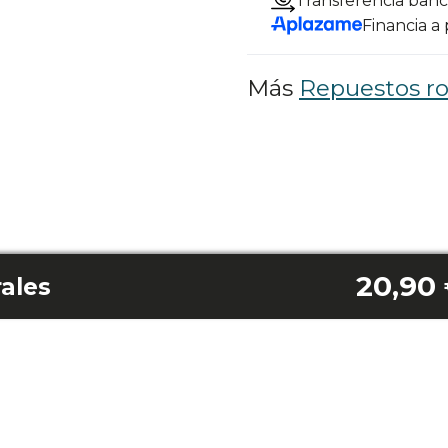
Transferencia banc
Financia a
Más
Repuestos ro
20,90
rales