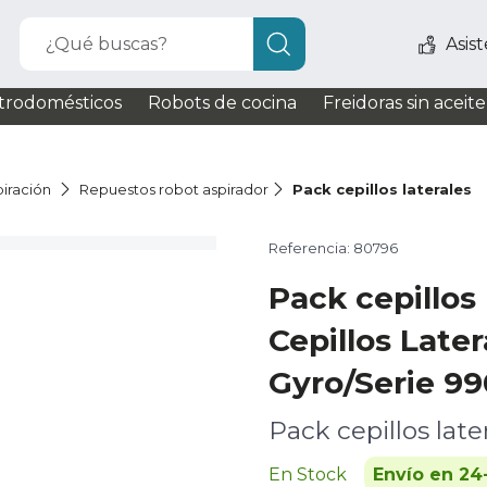
¿Qué buscas?
Asis
trodomésticos
Robots de cocina
Freidoras sin aceite
iración
Repuestos robot aspirador
Pack cepillos laterales
Referencia: 80796
Pack cepillos 
Cepillos Late
Gyro/Serie 99
Pack cepillos late
En Stock
Envío en 24