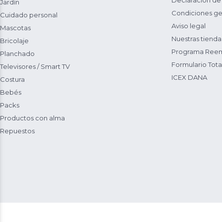
Declaración de
Jardín
Condiciones ge
Cuidado personal
Aviso legal
Mascotas
Nuestras tienda
Bricolaje
Programa Reem
Planchado
Formulario Total
Televisores / Smart TV
ICEX DANA
Costura
Bebés
Packs
Productos con alma
Repuestos