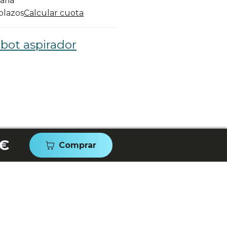
aria
 plazos
Calcular cuota
bot aspirador
 €
Comprar