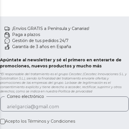
¡Envíos GRATIS a Península y Canarias!
Paga a plazos
Gestión de tus pedidos 24/7
Garantía de 3 años en España
Apúntate al newsletter y sé el primero en enterarte de
promociones, nuevos productos y mucho más
*El responsable del tratamiento es el grupo Cecotec (Cecotec Innovaciones S.L. y
Solotriatlon S.L.), siendo la finalidad del tratamiento enviarle ofertas y
promociones de las empresas del grupo. La base de legitimación es el
consentimiento explícito y tiene derecho a acceder, rectificar, suprimir y otros
derechos, como se indica en nuestra
Política de privacidad
Correo electrónico
Acepto los
Términos y Condiciones