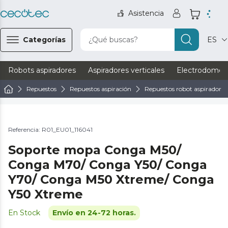
Asistencia
Categorías
¿Qué buscas?
ES
Robots aspiradores
Aspiradores verticales
Electrodomést
Repuestos
Repuestos aspiración
Repuestos robot aspirador
Referencia: R01_EU01_116041
Soporte mopa Conga M50/
Conga M70/ Conga Y50/ Conga
Y70/ Conga M50 Xtreme/ Conga
Y50 Xtreme
En Stock
Envío en 24-72 horas.