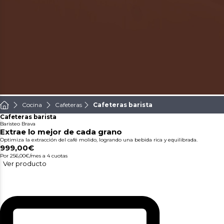
Cocina
Cafeteras
Cafeteras barista
Cafeteras barista
Baristeo Brava
Extrae lo mejor de cada grano
Optimiza la extracción del café molido, logrando una bebida rica y equilibrada.
999,00€
Por 256,00€/mes
a 4 cuotas
Ver producto