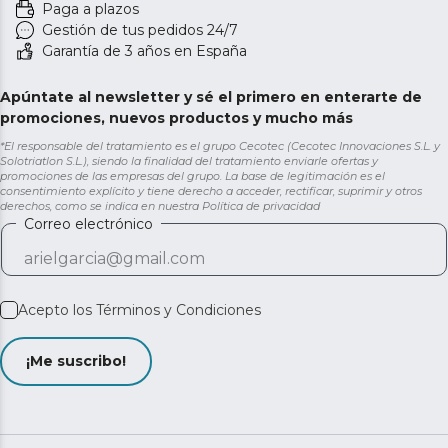
Paga a plazos
Gestión de tus pedidos 24/7
Garantía de 3 años en España
Apúntate al newsletter y sé el primero en enterarte de
promociones, nuevos productos y mucho más
*El responsable del tratamiento es el grupo Cecotec (Cecotec Innovaciones S.L. y
Solotriatlon S.L.), siendo la finalidad del tratamiento enviarle ofertas y
promociones de las empresas del grupo. La base de legitimación es el
consentimiento explícito y tiene derecho a acceder, rectificar, suprimir y otros
derechos, como se indica en nuestra
Política de privacidad
Correo electrónico
Acepto los
Términos y Condiciones
¡Me suscribo!