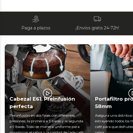
Paga a plazos
¡Envíos gratis 24-72h!
Cabezal E61. Preinfusión
Portafiltro pr
perfecta
58mm
Pre infusión en dos fases con diferentes
Asegura una distribuc
presiones: la primera a 3 bares y la segunda
extrayendo todos los m
a 9 bares. Todo de manera uniforme para
café para que disfrute
maximizar el sabor y la calidad de cada café.
sabor.