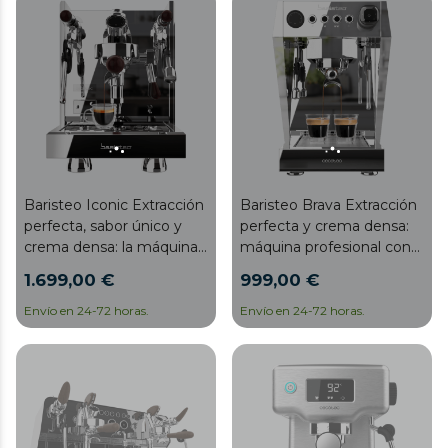
Baristeo Iconic Extracción
Baristeo Brava Extracción
perfecta, sabor único y
perfecta y crema densa:
crema densa: la máquina
máquina profesional con
de café profesional con
pre-infusión ajustable,
1.699,00 €
999,00 €
pre-infusión ajustable,
bomba de 15 bares,
control de temperatura
caldera doble, y 4
Envío en 24-72 horas.
Envío en 24-72 horas.
PID, y bomba de 15 bares
vaporizadores para un
para cafés equilibrados y
café y espuma irresistibles
deliciosos
en cada taza.