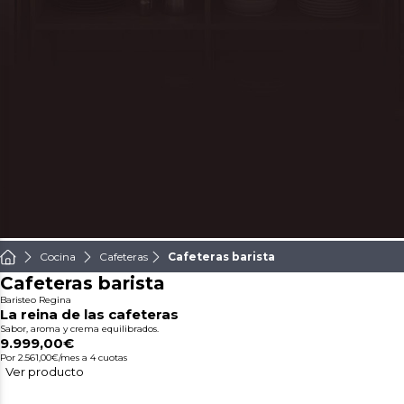
Cocina
Cafeteras
Cafeteras barista
Cafeteras barista
Baristeo Regina
La reina de las cafeteras
Sabor, aroma y crema equilibrados.
9.999,00€
Por 2.561,00€/mes
a 4 cuotas
Ver producto