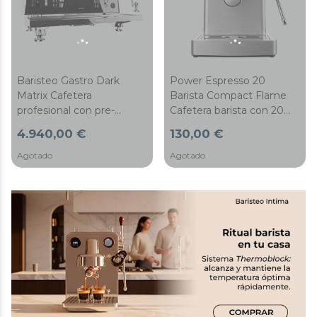
Baristeo Gastro Dark
Power Espresso 20
Matrix Cafetera
Barista Compact Flame
profesional con pre-
Cafetera barista con 20
infusión ajustable, bomba
bares, pantalla digital y
4.940,00 €
130,00 €
rotatoria de 9 bares,
thermoblock.
caldera E-61 de alta
Agotado
Agotado
capacidad y control PID
para extraer todo el
potencial de cada grano.