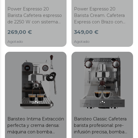
Power Espresso 20
Power Espresso 20
Barista Cafetera espresso
Barista Cream. Cafetera
de 2250 W con sistema
Express con Brazo con
Thermoblock para café y
Doble Salida con 1550 W,
269,00 €
349,00 €
espuma perfecta. Control
20 Bares, Depósito de
de presión con
Café en Grano 250g,
Agotado
Agotado
manómetro y vaporizador
Molinillo con 30 Niveles,
orientable. Depósito de
Thermoblock, Depósito
250 g con molinillo
de Agua 2,5 L
ajustable y doble salida
para preparar dos cafés
simultáneamente.
Baristeo Intima Extracción
Baristeo Classic Cafetera
perfecta y crema densa:
barista profesional: pre-
máquina con bomba
infusión precisa, bomba