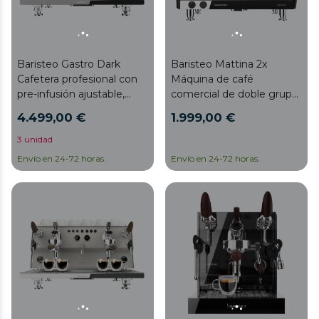
Baristeo Gastro Dark
Baristeo Mattina 2x
Cafetera profesional con
Máquina de café
pre-infusión ajustable,
comercial de doble grupo:
bomba rotatoria de 9
pre-infusión ajustable,
4.499,00 €
1.999,00 €
bares, caldera E-61 de alta
bomba rotatoria de 9
capacidad y control PID
bares, caldera triple y
3 unidad
para extraer todo el
control PID para hasta 4
Envío en 24-72 horas.
Envío en 24-72 horas.
potencial de cada grano.
cafés perfectos con
precisión profesional.