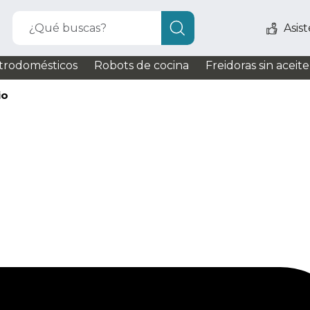
¿Qué buscas?
Asis
trodomésticos
Robots de cocina
Freidoras sin aceite
io