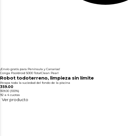
¡Envío gratis para Península y Canarias!
Conga Pooldroid 5000 TotalClean Pearl
Robot todoterreno, limpieza sin límite
Atrapa toda la suciedad del fondo de la piscina
359.00
359.00
(100%)
92
a 4 cuotas
Ver producto