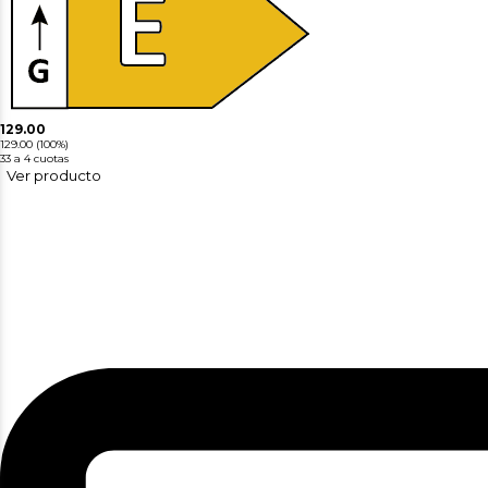
129.00
129.00
(100%)
33
a 4 cuotas
Ver producto