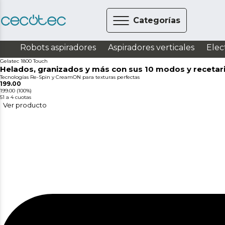
Categorías
Robots aspiradores
Aspiradores verticales
Elec
Gelatec 1800 Touch
Helados, granizados y más con sus 10 modos y recetar
Tecnologías Re-Spin y CreamON para texturas perfectas
199.00
199.00
(100%)
51
a 4 cuotas
Ver producto