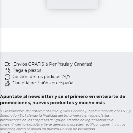
¡Envíos GRATIS a Península y Canarias!
Paga a plazos
Gestión de tus pedidos 24/7
Garantía de 3 años en España
Apúntate al newsletter y sé el primero en enterarte de
promociones, nuevos productos y mucho más
*El responsable del tratamiento es el grupo Cecotec (Cecotec Innovaciones S.L. y
Solotriatlon S.L.), siendo la finalidad del tratamiento enviarle ofertas y
promociones de las empresas del grupo. La base de legitimación es el
consentimiento explícito y tiene derecho a acceder, rectificar, suprimir y otros
derechos, como se indica en nuestra
Política de privacidad