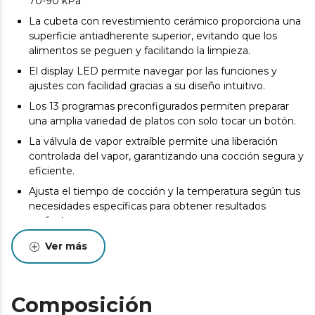
70-90 kPa
La cubeta con revestimiento cerámico proporciona una
superficie antiadherente superior, evitando que los
alimentos se peguen y facilitando la limpieza.
El display LED permite navegar por las funciones y
ajustes con facilidad gracias a su diseño intuitivo.
Los 13 programas preconfigurados permiten preparar
una amplia variedad de platos con solo tocar un botón.
La válvula de vapor extraíble permite una liberación
controlada del vapor, garantizando una cocción segura y
eficiente.
Ajusta el tiempo de cocción y la temperatura según tus
necesidades específicas para obtener resultados
perfectos.
Preserva la calidad y el sabor de tus comidas hasta 12
Ver más
horas gracias a la función de mantenimiento del calor.
Programa tus comidas con hasta 24 horas de
antelación, asegurando que estén listas justo cuando las
Composición
necesitas.