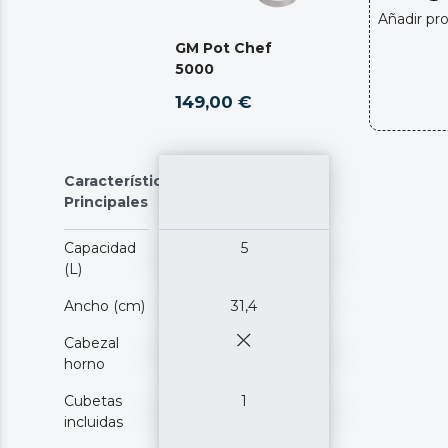
Añadir pr
GM Pot Chef
5000
149,00 €
Características
Principales
Capacidad
5
(L)
Ancho (cm)
31,4
Cabezal
horno
Cubetas
1
incluidas