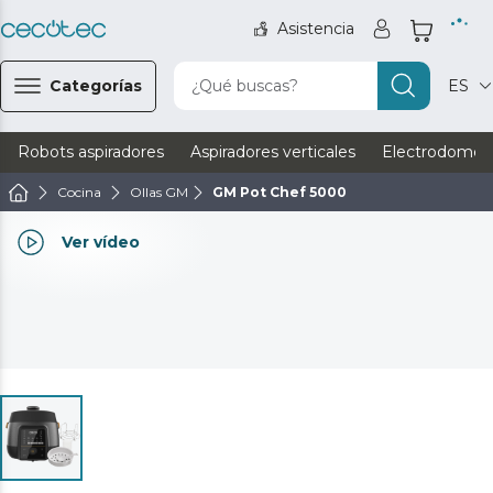
Asistencia
Categorías
¿Qué buscas?
ES
Robots aspiradores
Aspiradores verticales
Electrodomést
Cocina
Ollas GM
GM Pot Chef 5000
Ver vídeo