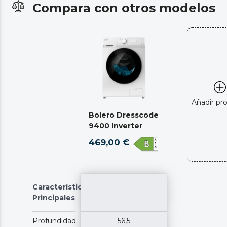
Compara con otros modelos
Añadir pr
Bolero Dresscode
9400 Inverter
469,00 €
Características
Principales
Profundidad
56,5