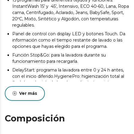
InstantWash 15’ y 45’, Intensivo, ECO 40-60, Lana, Ropa
cama, Centrifugado, Aclarado, Jeans, BabySafe, Sport,
20ºC, Mixto, Sintético y Algodón, con temperaturas
regulables.
Panel de control con display LED y botones Touch. Da
información como el tiempo restante de lavado o las
opciones que hayas elegido para el programa.
Función Stop&Go: para la lavadora durante su
funcionamiento para recargarla.
DelayStart: programa la lavadora entre 0 y 24 h antes,
con el inicio diferido.HygienePro: higienización total al
final de cada ciclo de lavado mediante tres sistemas.
AutoClean, limpia el tambor, tanto interior como
Ver más
exterior. EasySpray elimina detergente residual de la
junta y la ropa. SafeGasket, junta
antibacteriana. Ambiente siempre limpio para tu
Composición
siguiente colada.
Programa BabySafe: aumenta la entrada de agua
durante cada etapa de enjuague para reducir los