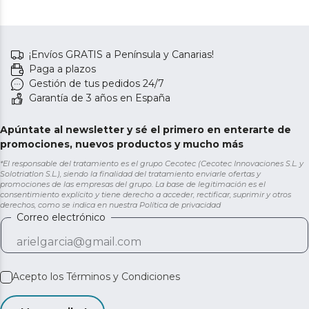
¡Envíos GRATIS a Península y Canarias!
Paga a plazos
Gestión de tus pedidos 24/7
Garantía de 3 años en España
Apúntate al newsletter y sé el primero en enterarte de
promociones, nuevos productos y mucho más
*El responsable del tratamiento es el grupo Cecotec (Cecotec Innovaciones S.L. y
Solotriatlon S.L.), siendo la finalidad del tratamiento enviarle ofertas y
promociones de las empresas del grupo. La base de legitimación es el
consentimiento explícito y tiene derecho a acceder, rectificar, suprimir y otros
derechos, como se indica en nuestra
Política de privacidad
Correo electrónico
Acepto los
Términos y Condiciones