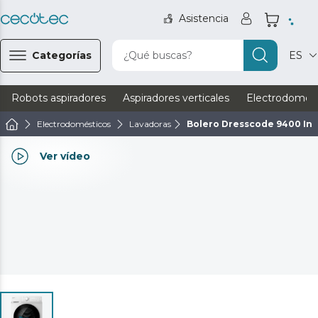
Asistencia
Categorías
¿Qué buscas?
ES
Robots aspiradores
Aspiradores verticales
Electrodomést
Electrodomésticos
Lavadoras
Bolero Dresscode 9400 Inv
Ver vídeo