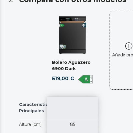
Añadir pr
Bolero Aguazero
6900 Dark
519,00 €
Características
Principales
Altura (cm)
85