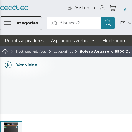
Asistencia
Categorías
¿Qué buscas?
ES
Robots aspiradores
Aspiradores verticales
Electrodomést
Electrodomésticos
Lavavajillas
Bolero Aguazero 6900 Da
Ver vídeo