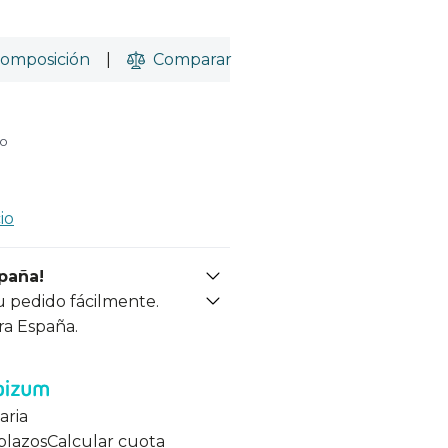
omposición
|
Comparar
do
io
spaña!
u pedido fácilmente.
ra España.
aria
 plazos
Calcular cuota