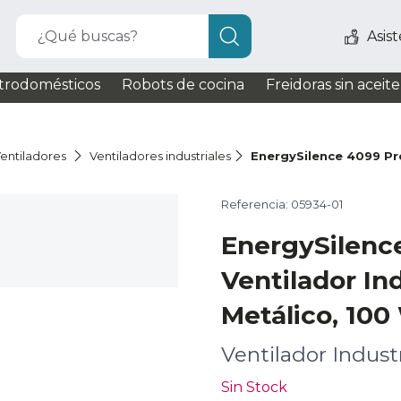
¿Qué buscas?
Asis
trodomésticos
Robots de cocina
Freidoras sin aceite
entiladores
Ventiladores industriales
EnergySilence 4099 Pr
Referencia: 05934-01
EnergySilenc
Ventilador Ind
Metálico, 100
Ventilador Industr
Sin Stock