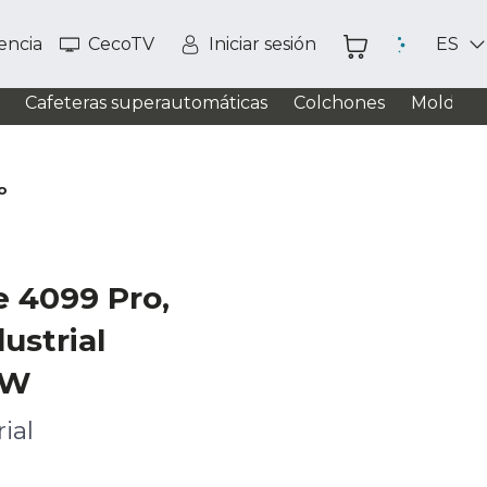
tencia
CecoTV
Iniciar sesión
ES
Cafeteras superautomáticas
Colchones
Moldead
o
e 4099 Pro,
ustrial
 W
ial