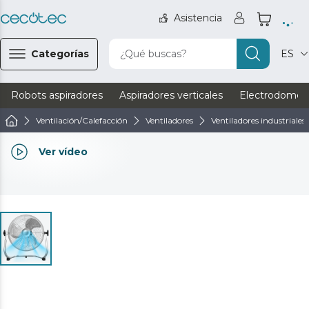
Asistencia
Categorías
¿Qué buscas?
ES
Robots aspiradores
Aspiradores verticales
Electrodomést
Ventilación/Calefacción
Ventiladores
Ventiladores industriales
Ver vídeo