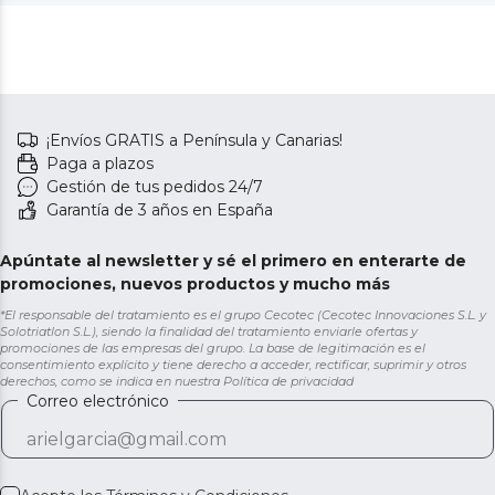
¡Envíos GRATIS a Península y Canarias!
Paga a plazos
Gestión de tus pedidos 24/7
Garantía de 3 años en España
Apúntate al newsletter y sé el primero en enterarte de
promociones, nuevos productos y mucho más
*El responsable del tratamiento es el grupo Cecotec (Cecotec Innovaciones S.L. y
Solotriatlon S.L.), siendo la finalidad del tratamiento enviarle ofertas y
promociones de las empresas del grupo. La base de legitimación es el
consentimiento explícito y tiene derecho a acceder, rectificar, suprimir y otros
derechos, como se indica en nuestra
Política de privacidad
Correo electrónico