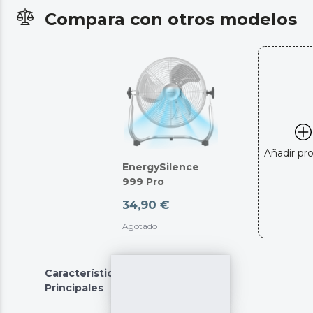
Compara con otros modelos
Añadir pr
EnergySilence
999 Pro
34,90 €
Agotado
Características
Principales