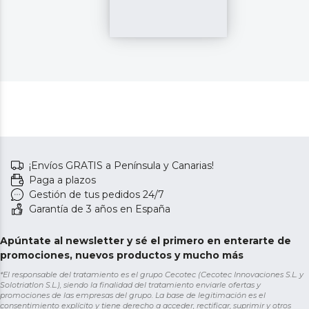
¡Envíos GRATIS a Península y Canarias!
Paga a plazos
Gestión de tus pedidos 24/7
Garantía de 3 años en España
Apúntate al newsletter y sé el primero en enterarte de
promociones, nuevos productos y mucho más
*El responsable del tratamiento es el grupo Cecotec (Cecotec Innovaciones S.L. y
Solotriatlon S.L.), siendo la finalidad del tratamiento enviarle ofertas y
promociones de las empresas del grupo. La base de legitimación es el
consentimiento explícito y tiene derecho a acceder, rectificar, suprimir y otros