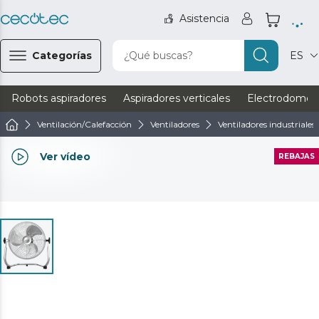
Asistencia
Categorías
¿Qué buscas?
ES
Robots aspiradores
Aspiradores verticales
Electrodomést
Ventilación/Calefacción
Ventiladores
Ventiladores industriales
Ver vídeo
REBAJAS