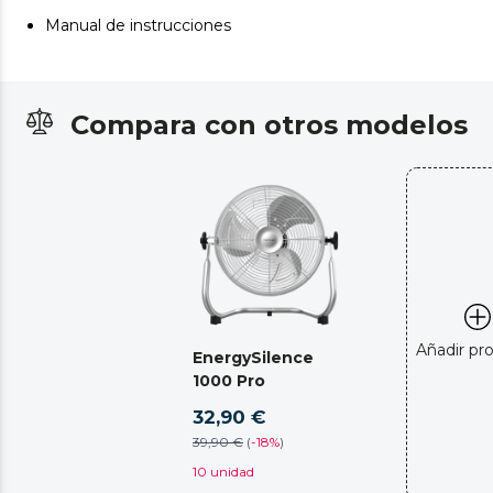
Manual de instrucciones
Compara con otros modelos
Añadir pr
EnergySilence
1000 Pro
32,90 €
39,90 €
(
-
18%
)
10 unidad