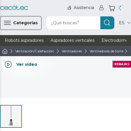
Asistencia
Categorías
¿Qué buscas?
ES
Robots aspiradores
Aspiradores verticales
Electrodomést
Ventilación/Calefacción
Ventiladores
Ventiladores de torre
Ver vídeo
REBAJAS