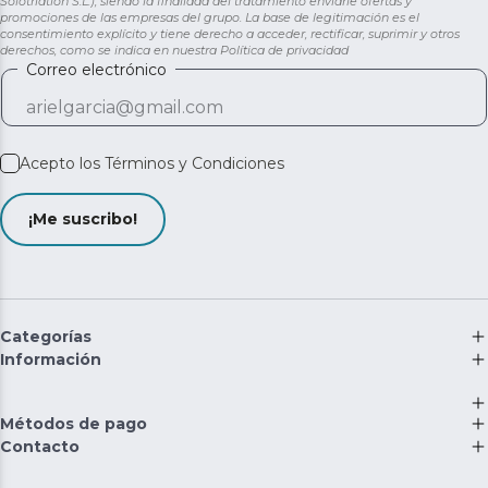
Solotriatlon S.L.), siendo la finalidad del tratamiento enviarle ofertas y
promociones de las empresas del grupo. La base de legitimación es el
consentimiento explícito y tiene derecho a acceder, rectificar, suprimir y otros
derechos, como se indica en nuestra
Política de privacidad
Correo electrónico
Acepto los
Términos y Condiciones
¡Me suscribo!
Categorías
Información
Métodos de pago
Contacto