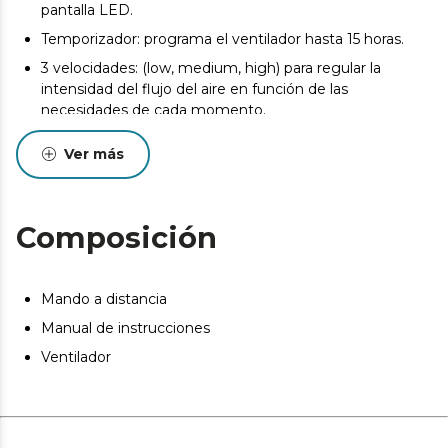
pantalla LED.
Temporizador: programa el ventilador hasta 15 horas.
3 velocidades: (low, medium, high) para regular la
intensidad del flujo del aire en función de las
necesidades de cada momento.
3 modos de funcionamiento: (natural, normal, sleep)
Ver más
para aportar una gran adaptabilidad en función de las
necesidades.
Oscilación automática de 40º: equilibra la distribución
Composición
del aire fresco en la estancia en la cual sea ubicado.
Mando a distancia
Manual de instrucciones
Ventilador