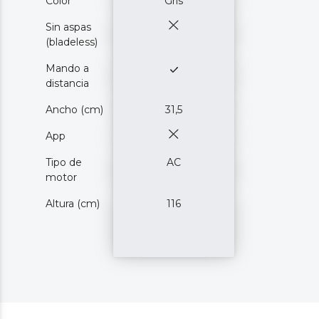
Color
Gris
Sin aspas
(bladeless)
Mando a
distancia
Ancho (cm)
31,5
App
Tipo de
AC
motor
Altura (cm)
116