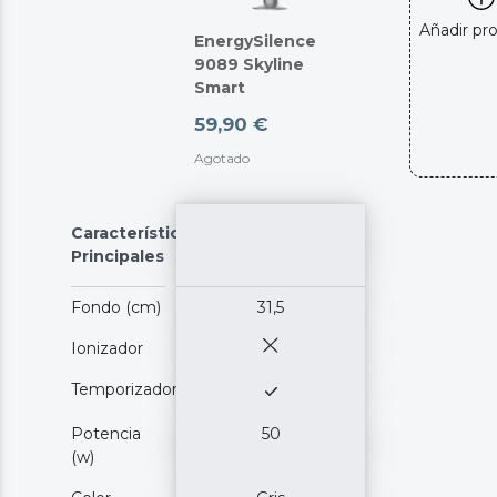
Añadir pr
EnergySilence
9089 Skyline
Smart
59,90 €
Agotado
Características
Principales
Fondo (cm)
31,5
Ionizador
Temporizador
Potencia
50
(w)