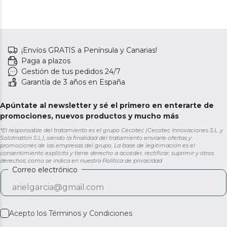
¡Envíos GRATIS a Península y Canarias!
Paga a plazos
Gestión de tus pedidos 24/7
Garantía de 3 años en España
Apúntate al newsletter y sé el primero en enterarte de
promociones, nuevos productos y mucho más
*El responsable del tratamiento es el grupo Cecotec (Cecotec Innovaciones S.L. y
Solotriatlon S.L.), siendo la finalidad del tratamiento enviarle ofertas y
promociones de las empresas del grupo. La base de legitimación es el
consentimiento explícito y tiene derecho a acceder, rectificar, suprimir y otros
derechos, como se indica en nuestra
Política de privacidad
Correo electrónico
Acepto los
Términos y Condiciones