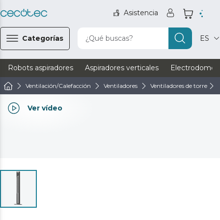
Asistencia
Categorías
¿Qué buscas?
ES
Robots aspiradores
Aspiradores verticales
Electrodomést
Ventilación/Calefacción
Ventiladores
Ventiladores de torre
Ver vídeo