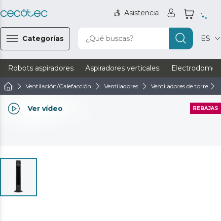
Asistencia
Categorías
¿Qué buscas?
ES
Robots aspiradores
Aspiradores verticales
Electrodomést
Ventilación/Calefacción
Ventiladores
Ventiladores de torre
Ver vídeo
REBAJAS