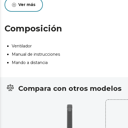
permiten regular la intensidad del flujo del aire en
Ver más
función de las necesidades de cada momento.
Oscilación automática de 70º que facilita la distribución
del aire fresco en la estancia en la cual sea ubicado.
Composición
Temporizador programable un máximo de 12 horas que
permite seleccionar el tiempo de funcionamiento
deseado y tras el mismo el ventilador se apagará.
Ventilador
Posee una cómoda asa en su parte trasera para facilitar
Manual de instrucciones
el traslado del ventilador entras las estancias del hogar.
Mando a distancia
Compara con otros modelos