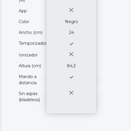
(w)
App
Color
Negro
Ancho (cm)
24
Temporizador
Ionizador
Altura (cm)
84,3
Mando a
distancia
Sin aspas
(bladeless)