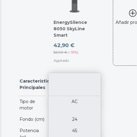
EnergySilence
Añadir pr
8050 SkyLine
Smart
42,90 €
52,90 €
(
-
19%
)
Agotado
Características
Principales
Tipo de
AC
motor
Fondo (cm)
24
Potencia
45