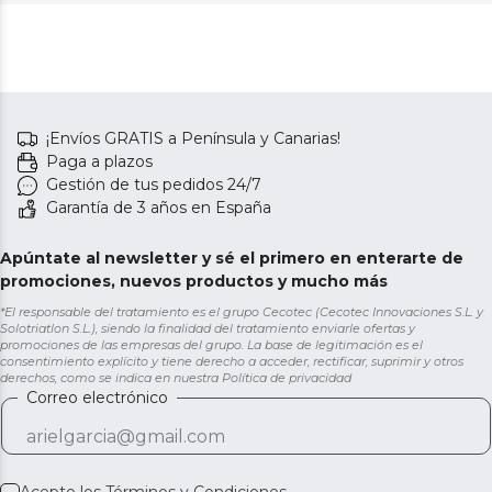
¡Envíos GRATIS a Península y Canarias!
Paga a plazos
Gestión de tus pedidos 24/7
Garantía de 3 años en España
Apúntate al newsletter y sé el primero en enterarte de
promociones, nuevos productos y mucho más
*El responsable del tratamiento es el grupo Cecotec (Cecotec Innovaciones S.L. y
Solotriatlon S.L.), siendo la finalidad del tratamiento enviarle ofertas y
promociones de las empresas del grupo. La base de legitimación es el
consentimiento explícito y tiene derecho a acceder, rectificar, suprimir y otros
derechos, como se indica en nuestra
Política de privacidad
Correo electrónico