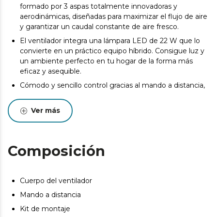
formado por 3 aspas totalmente innovadoras y
aerodinámicas, diseñadas para maximizar el flujo de aire
y garantizar un caudal constante de aire fresco.
El ventilador integra una lámpara LED de 22 W que lo
convierte en un práctico equipo híbrido. Consigue luz y
un ambiente perfecto en tu hogar de la forma más
eficaz y asequible.
Cómodo y sencillo control gracias al mando a distancia,
desde el cual se puede seleccionar el funcionamiento
del ventilador.
Ver más
Podrás elegir entre 6 velocidades de funcionamiento
adecuando la intensidad del caudal de aire a tus
necesidades.
Composición
Su temporizador permite seleccionar 1, 2, 4 u 8 horas de
funcionamiento, tras el cual el ventilador se apagará.
El ventilador dispone de un sistema de inversión de giro
Cuerpo del ventilador
del motor para realizar la función verano/invierno.
Mando a distancia
Mediante un conmutador se selecciona el sentido de
rotación de las aspas, en un sentido en verano para
Kit de montaje