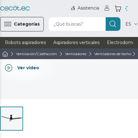
Asistencia
Categorías
¿Qué buscas?
ES
Robots aspiradores
Aspiradores verticales
Electrodomést
Ventilación/Calefacción
Ventiladores
Ventiladores de techo
Ver vídeo