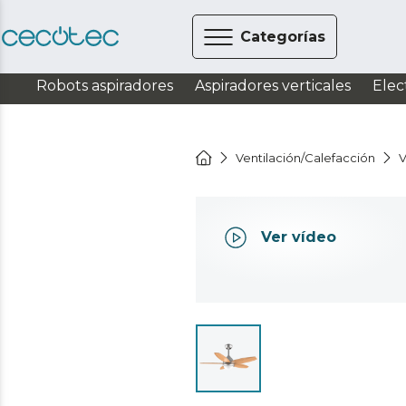
Categorías
Robots aspiradores
Aspiradores verticales
Elec
Ventilación/Calefacción
V
Ver vídeo