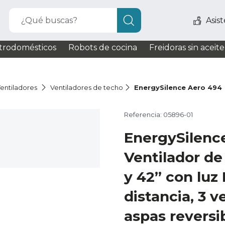
¿Qué buscas?
Asis
trodomésticos
Robots de cocina
Freidoras sin aceite
entiladores
Ventiladores de techo
EnergySilence Aero 494
Referencia: 05896-01
EnergySilenc
Ventilador de
y 42” con luz
distancia, 3 v
aspas reversib