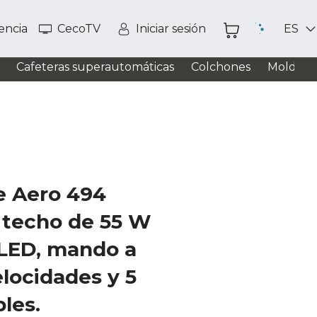
tencia
CecoTV
Iniciar sesión
ES
Cafeteras superautomáticas
Colchones
Moldead
e Aero 494
 techo de 55 W
 LED, mando a
elocidades y 5
les.