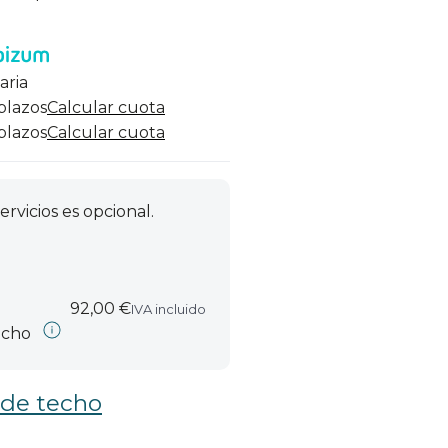
aria
 plazos
Calcular cuota
 plazos
Calcular cuota
ervicios es opcional.
92,00 €
IVA incluido
echo
 de techo