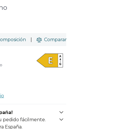
cho
omposición
|
Comparar
do
io
spaña!
u pedido fácilmente.
ra España.