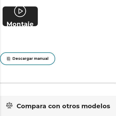
evita cualquier tipo de incidencia.
Health&Safety: cumple con la normativa vigente en
cuanto a seguridad y protección del medio ambiente,
Montaje
para que cuides de los tuyos y de tu entorno.
AssemblyKit: incluye un set con todos los elementos
necesarios para realizar el montaje con total facilidad.
Altura: 37,5 cm.
Peso: 5,5 Kg.
Descargar manual
Compara con otros modelos