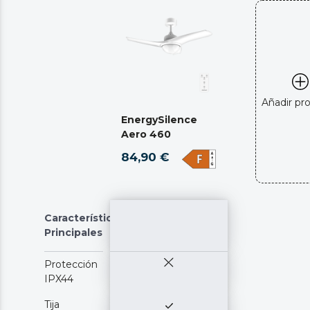
Añadir pr
EnergySilence
Aero 460
84,90 €
Características
Principales
Protección
IPX44
Tija