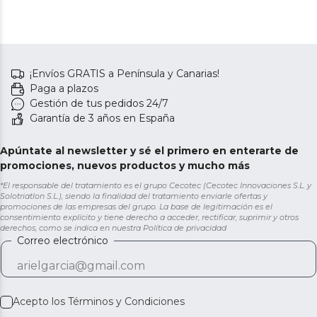
¡Envíos GRATIS a Península y Canarias!
Paga a plazos
Gestión de tus pedidos 24/7
Garantía de 3 años en España
Apúntate al newsletter y sé el primero en enterarte de
promociones, nuevos productos y mucho más
*El responsable del tratamiento es el grupo Cecotec (Cecotec Innovaciones S.L. y
Solotriatlon S.L.), siendo la finalidad del tratamiento enviarle ofertas y
promociones de las empresas del grupo. La base de legitimación es el
consentimiento explícito y tiene derecho a acceder, rectificar, suprimir y otros
derechos, como se indica en nuestra
Política de privacidad
Correo electrónico
Acepto los
Términos y Condiciones