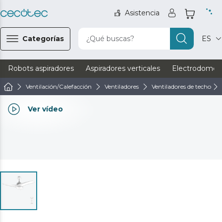
Asistencia
Categorías
¿Qué buscas?
ES
Robots aspiradores
Aspiradores verticales
Electrodomést
Ventilación/Calefacción
Ventiladores
Ventiladores de techo
Ver vídeo