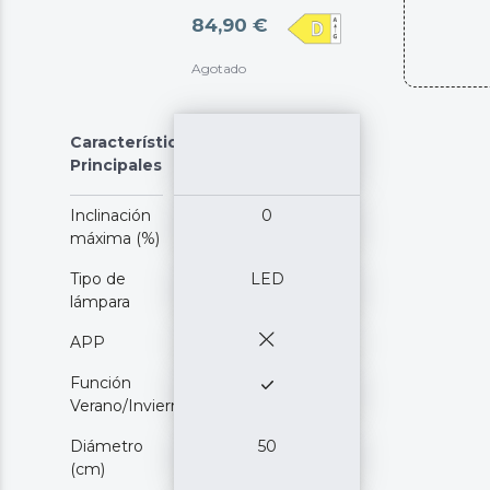
84,90 €
Agotado
Características
Principales
Inclinación
0
máxima (%)
Tipo de
LED
lámpara
APP
Función
Verano/Invierno
Diámetro
50
(cm)