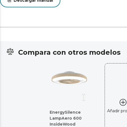
Descargar manual
Compara con otros modelos
Añadir pr
EnergySilence
LampAero 600
InsideWood