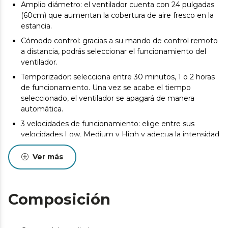
Amplio diámetro: el ventilador cuenta con 24 pulgadas
(60cm) que aumentan la cobertura de aire fresco en la
estancia.
Cómodo control: gracias a su mando de control remoto
a distancia, podrás seleccionar el funcionamiento del
ventilador.
Temporizador: selecciona entre 30 minutos, 1 o 2 horas
de funcionamiento. Una vez se acabe el tiempo
seleccionado, el ventilador se apagará de manera
automática.
3 velocidades de funcionamiento: elige entre sus
velocidades Low, Medium y High y adecua la intensidad
de flujo de aire según tus preferencias.
Ver más
5 aspas aerodinámicas: sus aspas están diseñadas para
maximizar el flujo de aire y garantizar un caudal
constante de aire fresco.
Composición
Invierno/verano: el ventilador dispone de un sistema de
inversión de giro del motor para realizar la función
verano/invierno. Al girar en un sentido, podrás disfrutar
de una agradable brisa en verano y, en sentido contrario,