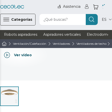
Asistencia
Categorías
¿Qué buscas?
ES
Robots aspiradores
Aspiradores verticales
Electrodomést
Ventilación/Calefacción
Ventiladores
Ventiladores de techo
Ver vídeo