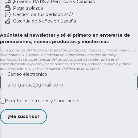
¡Envíos GRATIS a Península y Canarias!
Paga a plazos
Gestión de tus pedidos 24/7
Garantía de 3 años en España
Apúntate al newsletter y sé el primero en enterarte de
promociones, nuevos productos y mucho más
*El responsable del tratamiento es el grupo Cecotec (Cecotec Innovaciones S.L. y
Solotriatlon S.L.), siendo la finalidad del tratamiento enviarle ofertas y
promociones de las empresas del grupo. La base de legitimación es el
consentimiento explícito y tiene derecho a acceder, rectificar, suprimir y otros
derechos, como se indica en nuestra
Política de privacidad
Correo electrónico
Acepto los
Términos y Condiciones
¡Me suscribo!