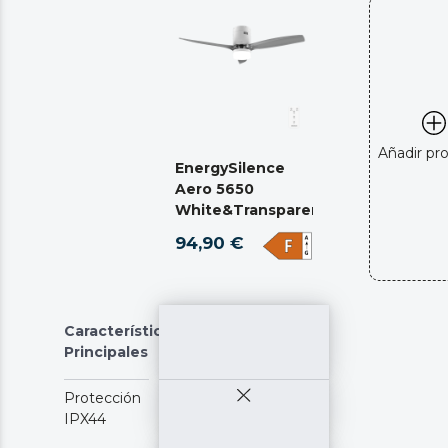
Añadir pr
EnergySilence
Aero 5650
White&Transparent
94,90 €
Características
Principales
Protección
IPX44