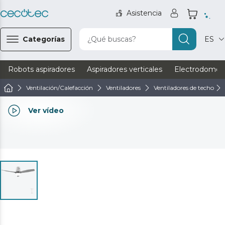
Asistencia
Categorías
¿Qué buscas?
ES
Robots aspiradores
Aspiradores verticales
Electrodomést
Ventilación/Calefacción
Ventiladores
Ventiladores de techo
Ver vídeo