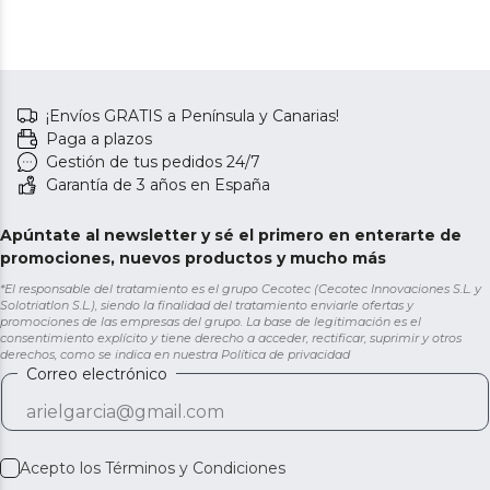
¡Envíos GRATIS a Península y Canarias!
Paga a plazos
Gestión de tus pedidos 24/7
Garantía de 3 años en España
Apúntate al newsletter y sé el primero en enterarte de
promociones, nuevos productos y mucho más
*El responsable del tratamiento es el grupo Cecotec (Cecotec Innovaciones S.L. y
Solotriatlon S.L.), siendo la finalidad del tratamiento enviarle ofertas y
promociones de las empresas del grupo. La base de legitimación es el
consentimiento explícito y tiene derecho a acceder, rectificar, suprimir y otros
derechos, como se indica en nuestra
Política de privacidad
Correo electrónico
Acepto los
Términos y Condiciones