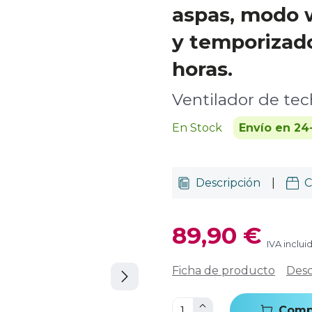
aspas, modo 
y temporizado
horas.
Ventilador de te
En Stock
Envío en 24
Descripción
|
C
89,90 €
IVA inclui
Ficha de producto
Desc
Comp