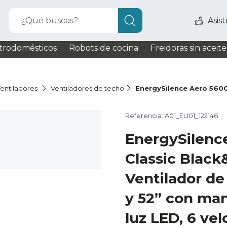
¿Qué buscas?
Asis
trodomésticos
Robots de cocina
Freidoras sin aceite
entiladores
Ventiladores de techo
EnergySilence Aero 5600
Referencia: A01_EU01_122146
EnergySilenc
Classic Blac
Ventilador d
y 52” con man
luz LED, 6 vel