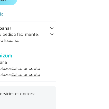
io
spaña!
u pedido fácilmente.
ra España.
aria
 plazos
Calcular cuota
 plazos
Calcular cuota
ervicios es opcional.