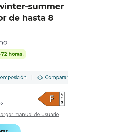
winter-summer
r de hasta 8
cho
-72 horas.
omposición
|
Comparar
do
argar manual de usuario
rar