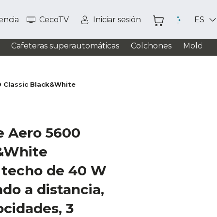
tencia
CecoTV
Iniciar sesión
ES
Cafeteras superautomáticas
Colchones
Moldead
 Classic Black&White
e Aero 5600
k&White
e techo de 40 W
do a distancia,
ocidades, 3