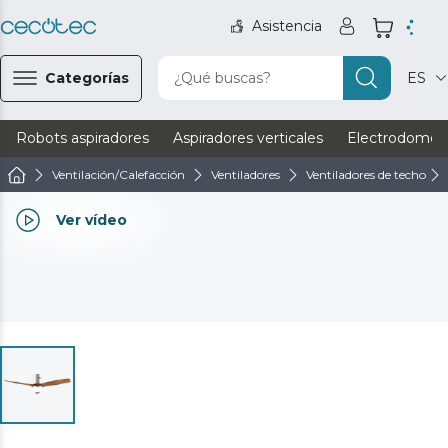
Asistencia
Categorías
¿Qué buscas?
ES
Robots aspiradores
Aspiradores verticales
Electrodomést
Ventilación/Calefacción
Ventiladores
Ventiladores de techo
Ver vídeo