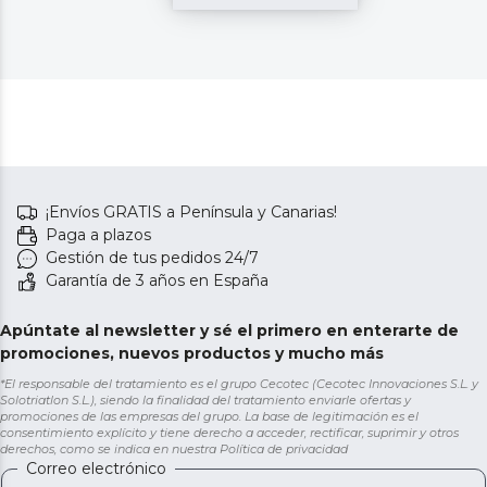
¡Envíos GRATIS a Península y Canarias!
Paga a plazos
Gestión de tus pedidos 24/7
Garantía de 3 años en España
Apúntate al newsletter y sé el primero en enterarte de
promociones, nuevos productos y mucho más
*El responsable del tratamiento es el grupo Cecotec (Cecotec Innovaciones S.L. y
Solotriatlon S.L.), siendo la finalidad del tratamiento enviarle ofertas y
promociones de las empresas del grupo. La base de legitimación es el
consentimiento explícito y tiene derecho a acceder, rectificar, suprimir y otros
derechos, como se indica en nuestra
Política de privacidad
Correo electrónico