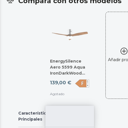
Compara con otros modelos
Añadir pr
EnergySilence
Aero 5599 Aqua
IronDarkWood
Connected
139,00 €
Agotado
Características
Principales