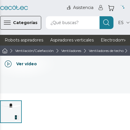
Asistencia
Categorías
¿Qué buscas?
ES
Robots aspiradores
Aspiradores verticales
Electrodomést
Ventilación/Calefacción
Ventiladores
Ventiladores de techo
Ver vídeo