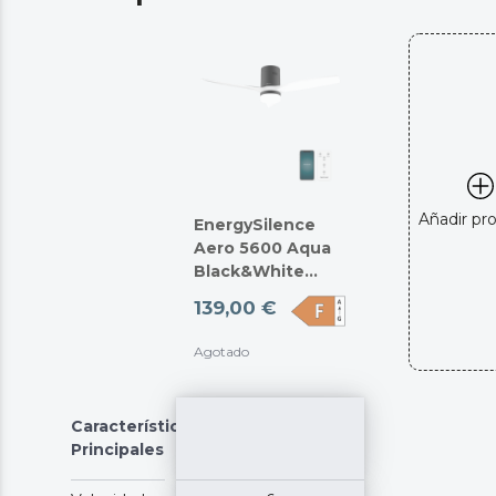
Añadir pr
EnergySilence
Aero 5600 Aqua
Black&White
Connected
139,00 €
Agotado
Características
Principales