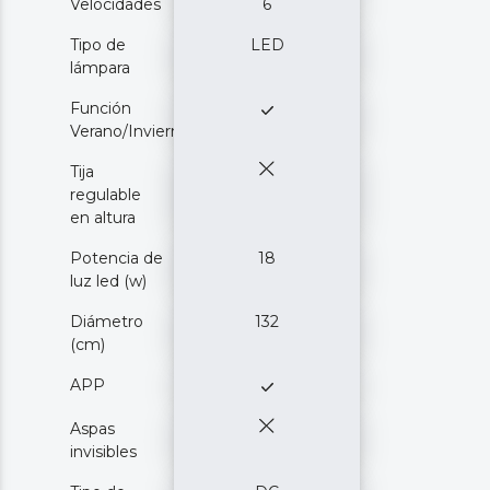
Velocidades
6
Tipo de
LED
lámpara
Función
Verano/Invierno
Tija
regulable
en altura
Potencia de
18
luz led (w)
Diámetro
132
(cm)
APP
Aspas
invisibles