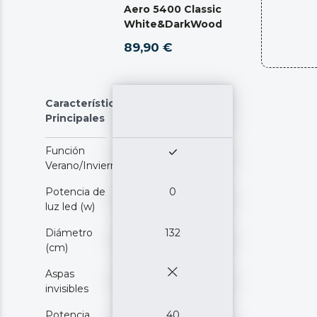
Aero 5400 Classic
White&DarkWood
89,90 €
Características
Principales
Función
Verano/Invierno
Potencia de
0
luz led (w)
Diámetro
132
(cm)
Aspas
invisibles
Potencia
40