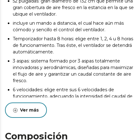
52 pulgadas: gran diámetro de 132 cm que permite una
gran cobertura de aire fresco en la estancia en la que se
ubique el ventilador.
incluye un mando a distancia, el cual hace aún más
cómodo y sencillo el control del ventilador.
Temporizador hasta 8 horas: elige entre 1, 2, 4 u 8 horas
de funcionamiento. Tras éste, el ventilador se detendrá
automáticamente.
3 aspas: sistema formado por 3 aspas totalmente
innovadoras y aerodinámicas, diseñadas para maximizar
el flujo de aire y garantizar un caudal constante de aire
fresco.
6 velocidades: elige entre sus 6 velocidades de
funcionamiento, adecuando la intensidad del caudal de
aire a tus necesidades.
Ver más
Invierno/Verano: el ventilador dispone de un sistema de
inversión de giro del motor para realizar la función
verano/invierno. Al girar en un sentido, podrás disfrutar
de una agradable brisa en verano y, en sentido contrario,
Composición
el ventilador impulsará el aire caliente hacia el suelo y