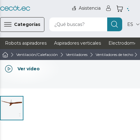
Asistencia
Categorías
¿Qué buscas?
ES
Robots aspiradores
Aspiradores verticales
Electrodomést
Ventilación/Calefacción
Ventiladores
Ventiladores de techo
Ver vídeo