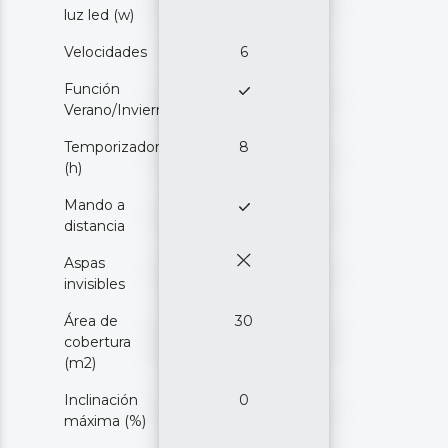
luz led (w)
Velocidades
6
Función
Verano/Invierno
Temporizador
8
(h)
Mando a
distancia
Aspas
invisibles
Área de
30
cobertura
(m2)
Inclinación
0
máxima (%)