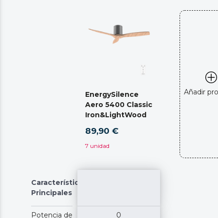
Añadir pr
EnergySilence
Aero 5400 Classic
Iron&LightWood
89,90 €
7 unidad
Características
Principales
Potencia de
0