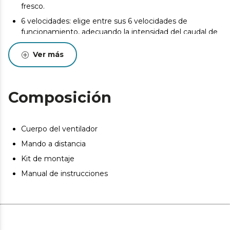
fresco.
6 velocidades: elige entre sus 6 velocidades de
funcionamiento, adecuando la intensidad del caudal de
aire a tus necesidades.
Ver más
Invierno/Verano: el ventilador dispone de un sistema de
inversión de giro del motor para realizar la función
verano/invierno. Al girar en un sentido, podrás disfrutar
de una agradable brisa en verano y, en sentido contrario,
Composición
el ventilador impulsará el aire caliente hacia el suelo y
complementará tu sistema de calefacción en invierno.
Cuerpo del ventilador
Mando a distancia
Kit de montaje
Manual de instrucciones