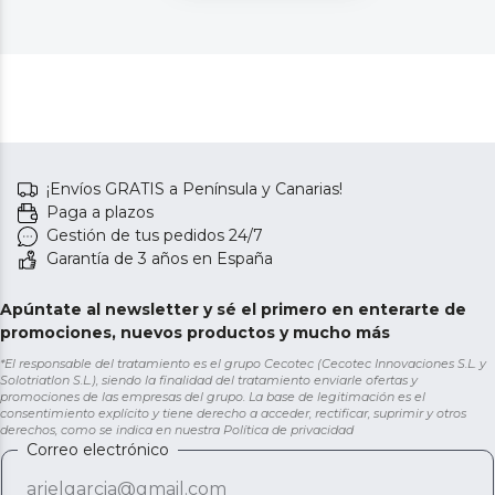
¡Envíos GRATIS a Península y Canarias!
Paga a plazos
Gestión de tus pedidos 24/7
Garantía de 3 años en España
Apúntate al newsletter y sé el primero en enterarte de
promociones, nuevos productos y mucho más
*El responsable del tratamiento es el grupo Cecotec (Cecotec Innovaciones S.L. y
Solotriatlon S.L.), siendo la finalidad del tratamiento enviarle ofertas y
promociones de las empresas del grupo. La base de legitimación es el
consentimiento explícito y tiene derecho a acceder, rectificar, suprimir y otros
derechos, como se indica en nuestra
Política de privacidad
Correo electrónico