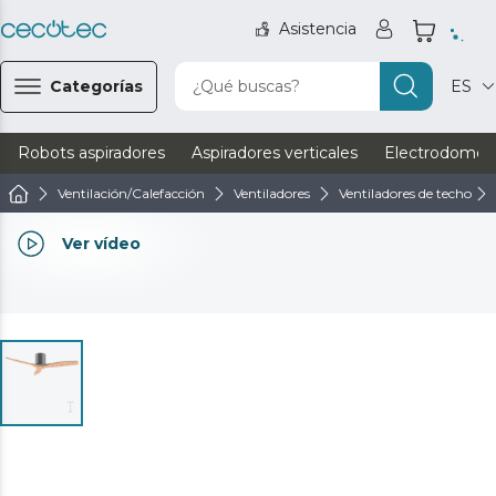
Asistencia
Categorías
¿Qué buscas?
ES
Robots aspiradores
Aspiradores verticales
Electrodomést
Ventilación/Calefacción
Ventiladores
Ventiladores de techo
Ver vídeo