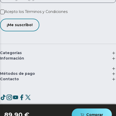
Acepto los
Términos y Condiciones
¡Me suscribo!
Categorías
Información
Métodos de pago
Contacto
©
2026
Cecotec Innovaciones S.L. | RII-AEE: 5537
89,90 €
Comprar