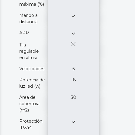
máxima (%)
Mando a
distancia
APP
Tija
regulable
en altura
Velocidades
6
Potencia de
18
luz led (w)
Área de
30
cobertura
(m2)
Protección
IPX44