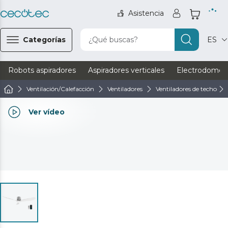
Asistencia
Categorías
¿Qué buscas?
ES
Robots aspiradores
Aspiradores verticales
Electrodomést
Ventilación/Calefacción
Ventiladores
Ventiladores de techo
Ver vídeo