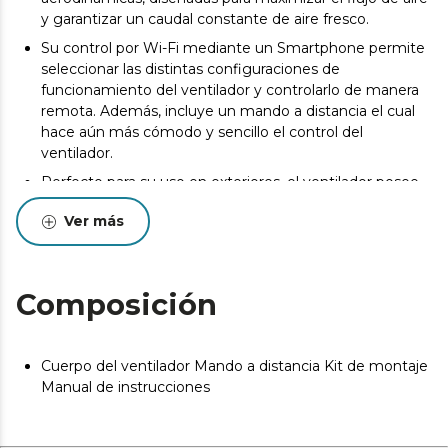
y garantizar un caudal constante de aire fresco.
Su control por Wi-Fi mediante un Smartphone permite
seleccionar las distintas configuraciones de
funcionamiento del ventilador y controlarlo de manera
remota. Además, incluye un mando a distancia el cual
hace aún más cómodo y sencillo el control del
ventilador.
Perfecto para su uso en exteriores, el ventilador posee
una certificación IP44 que muestra su gran protección
Ver más
por lo que se puede hacer uso del ventilador tanto en el
interior como en el exterior.
Su temporizador permite seleccionar 1, 2 o 4 horas de
funcionamiento, tras el cual el ventilador se apagará.
Composición
Podrás elegir entre 6 velocidades de funcionamiento,
adecuando la intensidad del caudal de aire a tus
necesidades.
Cuerpo del ventilador Mando a distancia Kit de montaje
Manual de instrucciones
El ventilador dispone de un sistema de inversión de giro
del motor para realizar la función verano/invierno.
Mediante un conmutador se selecciona el sentido de