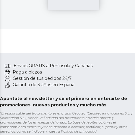
¡Envíos GRATIS a Península y Canarias!
Paga a plazos
Gestión de tus pedidos 24/7
Garantía de 3 años en España
Apúntate al newsletter y sé el primero en enterarte de
promociones, nuevos productos y mucho más
*El responsable del tratamiento es el grupo Cecotec (Cecotec Innovaciones S.L. y
Solotriatlon S.L.), siendo la finalidad del tratamiento enviarle ofertas y
promociones de las empresas del grupo. La base de legitimación es el
consentimiento explícito y tiene derecho a acceder, rectificar, suprimir y otros
derechos, como se indica en nuestra
Política de privacidad