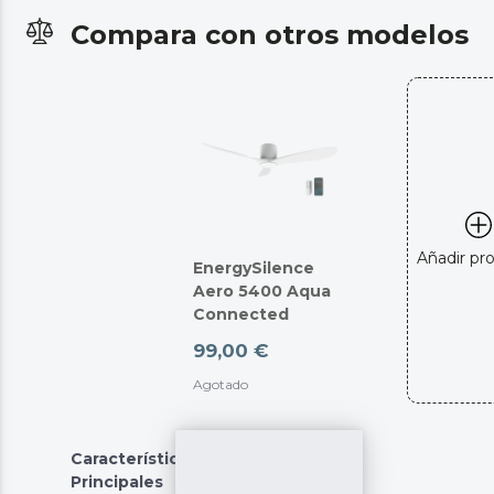
Compara con otros modelos
Añadir pr
EnergySilence
Aero 5400 Aqua
Connected
99,00 €
Agotado
Características
Principales