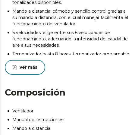
tonalidades disponibles.
Mando a distancia: cómodo y sencillo control gracias a
su mando a distancia, con el cual manejar fácilmente el
funcionamiento del ventilador.
6 velocidades: elige entre sus 6 velocidades de
funcionamiento, adecuando la intensidad del caudal de
aire a tus necesidades.
Temporizador hasta 8 horas: temporizador programable
que permite seleccionar hasta 8 horas de
funcionamiento y, tras este, hacer que el ventilador se
Ver más
apague.
3 aspas: sistema formado por 3 aspas totalmente
innovadoras y aerodinámicas, diseñadas para maximizar
Composición
el flujo de aire y garantizar un caudal constante de aire
fresco.
Invierno/Verano: el ventilador dispone de un sistema de
Ventilador
inversión de giro del motor para realizar la función
Manual de instrucciones
verano/invierno. Al girar en un sentido, podrás disfrutar
de una agradable brisa en verano y, en sentido contrario,
Mando a distancia
el ventilador impulsará el aire caliente hacia el suelo y