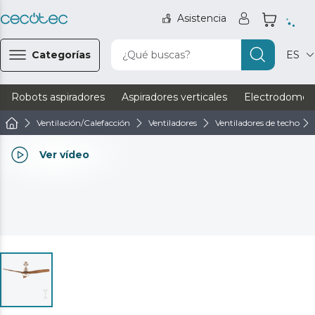
Asistencia
Categorías
¿Qué buscas?
ES
Robots aspiradores
Aspiradores verticales
Electrodomést
Ventilación/Calefacción
Ventiladores
Ventiladores de techo
Ver vídeo