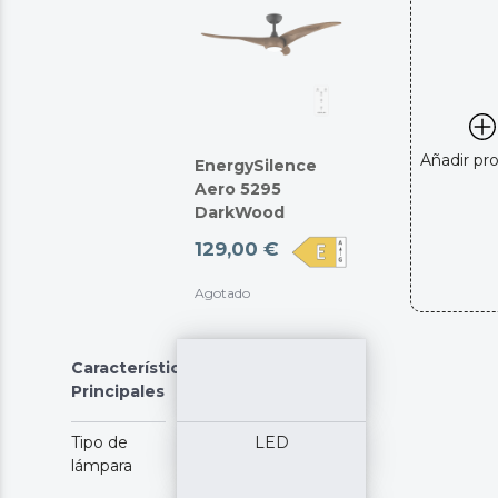
Añadir pr
EnergySilence
Aero 5295
DarkWood
129,00 €
Agotado
Características
Principales
Tipo de
LED
lámpara