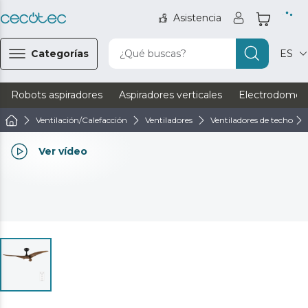
Asistencia
Categorías
¿Qué buscas?
ES
Robots aspiradores
Aspiradores verticales
Electrodomést
Ventilación/Calefacción
Ventiladores
Ventiladores de techo
Ver vídeo