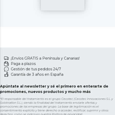
¡Envíos GRATIS a Península y Canarias!
Paga a plazos
Gestión de tus pedidos 24/7
Garantía de 3 años en España
Apúntate al newsletter y sé el primero en enterarte de
promociones, nuevos productos y mucho más
*El responsable del tratamiento es el grupo Cecotec (Cecotec Innovaciones S.L. y
Solotriatlon S.L.), siendo la finalidad del tratamiento enviarle ofertas y
promociones de las empresas del grupo. La base de legitimación es el
consentimiento explícito y tiene derecho a acceder, rectificar, suprimir y otros
derechos, como se indica en nuestra
Política de privacidad