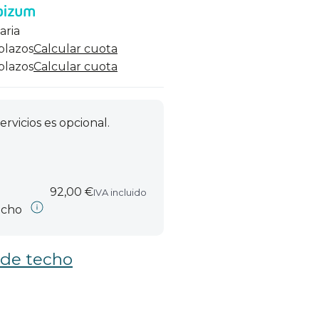
aria
 plazos
Calcular cuota
 plazos
Calcular cuota
ervicios es opcional.
92,00 €
IVA incluido
echo
 de techo