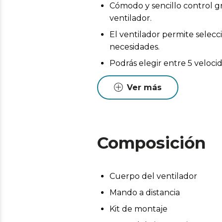
Cómodo y sencillo control gr
ventilador.
El ventilador permite selecc
necesidades.
Podrás elegir entre 5 veloc
de cada momento.
Ver más
Su temporizador permite sele
El ventilador dispone de un 
un conmutador se selecciona
brisa y en sentido contrario 
Composición
para complementar tu sistem
Cuerpo del ventilador
Mando a distancia
Kit de montaje