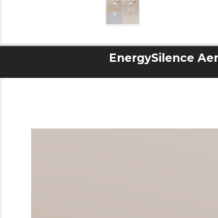
EnergySilence Aer