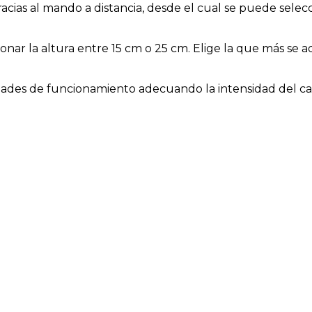
acias al mando a distancia, desde el cual se puede selec
ionar la altura entre 15 cm o 25 cm. Elige la que más se 
idades de funcionamiento adecuando la intensidad del ca
ccionar 2 u 8 horas de funcionamiento, tras el cual el v
sistema de inversión de giro del motor para realizar la f
 el sentido de rotación de las aspas, en un sentido ver
invierno, para impulsar el aire caliente concentrado en el
a de calefacción. Contrólalo desde el mando.