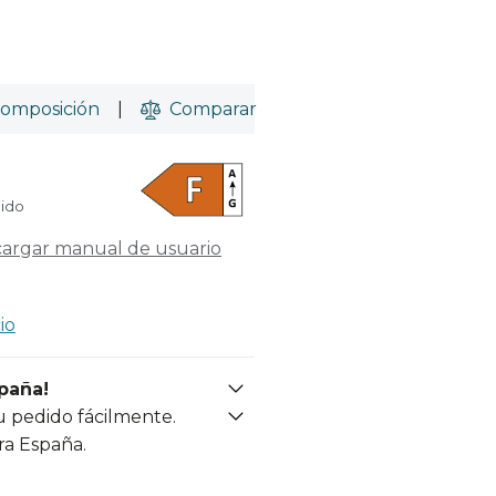
omposición
|
Comparar
uido
argar manual de usuario
io
spaña!
u pedido fácilmente.
ra España.