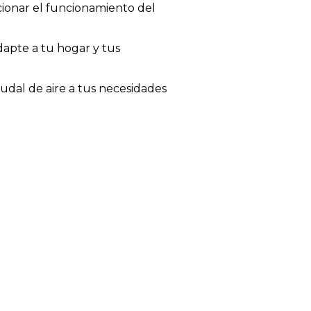
cionar el funcionamiento del
adapte a tu hogar y tus
udal de aire a tus necesidades
entilador se apagará.
unción verano/invierno. Mediante
ano, para generar una agradable
 techo hacia el suelo, perfecto