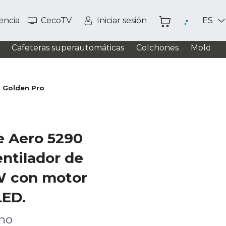
tencia
CecoTV
Iniciar sesión
ES
Cafeteras superautomáticas
Colchones
Moldead
0 Golden Pro
e Aero 5290
ntilador de
W con motor
LED.
cho