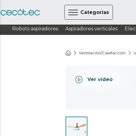
Categorías
Robots aspiradores
Aspiradores verticales
Elec
Ventilación/Calefacción
V
Ver vídeo