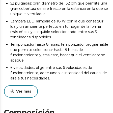
52 pulgadas: gran diámetro de 132 cm que permite una
gran cobertura de aire fresco en la estancia en la que se
ubique el ventilador.
Lámpara LED: lámpara de 18 W con la que conseguir
luz y un ambiente perfecto en tu hogar de la forma
más eficaz y asequible seleccionando entre sus 3
tonalidades disponibles.
Temporizador hasta 8 horas: temporizador programable
que permite seleccionar hasta 8 horas de
funcionamiento y, tras este, hacer que el ventilador se
apague.
6 velocidades: elige entre sus 6 velocidades de
funcionamiento, adecuando la intensidad del caudal de
aire a tus necesidades.
Invierno/Verano: el ventilador dispone de un sistema de
inversión de giro del motor para realizar la función
Ver más
verano/invierno. Al girar en un sentido, podrás disfrutar
de una agradable brisa en verano y, en sentido contrario,
el ventilador impulsará el aire caliente hacia el suelo y
Composición
complementará tu sistema de calefacción en invierno.