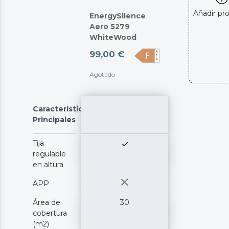
Añadir pr
EnergySilence
Aero 5279
WhiteWood
99,00 €
Agotado
Características
Principales
Tija
regulable
en altura
APP
Área de
30
cobertura
(m2)