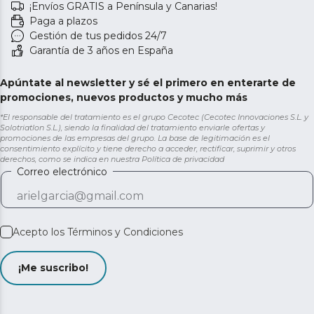
¡Envíos GRATIS a Península y Canarias!
Paga a plazos
Gestión de tus pedidos 24/7
Garantía de 3 años en España
Apúntate al newsletter y sé el primero en enterarte de
promociones, nuevos productos y mucho más
*El responsable del tratamiento es el grupo Cecotec (Cecotec Innovaciones S.L. y
Solotriatlon S.L.), siendo la finalidad del tratamiento enviarle ofertas y
promociones de las empresas del grupo. La base de legitimación es el
consentimiento explícito y tiene derecho a acceder, rectificar, suprimir y otros
derechos, como se indica en nuestra
Política de privacidad
Correo electrónico
Acepto los
Términos y Condiciones
¡Me suscribo!