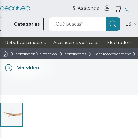
Asistencia
Categorías
¿Qué buscas?
ES
Robots aspiradores
Aspiradores verticales
Electrodomést
Ventilación/Calefacción
Ventiladores
Ventiladores de techo
Ver vídeo