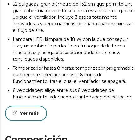
52 pulgadas: gran diámetro de 132 cm que permite una
gran cobertura de aire fresco en la estancia en la que se
ubique el ventilador. Incluye 3 aspas totalmente
innovadoras y aerodinámicas, diseñadas para maximizar
el flujo de aire.
Lámpara LED: lámpara de 18 W con la que conseguir
luz y un ambiente perfecto en tu hogar de la forma
más eficaz y asequible seleccionando entre sus 3
tonalidades disponibles.
Temporizador hasta 8 horas: temporizador programable
que permite seleccionar hasta 8 horas de
funcionamiento, tras el cual el ventilador se apagará.
6 velocidades: elige entre sus 6 velocidades de
funcionamiento, adecuando la intensidad del caudal de
aire a tus necesidades.
Invierno/verano: el ventilador dispone de un sistema de
Ver más
inversión de giro del motor para realizar la función
verano/invierno. Al girar en un sentido, podrás disfrutar
de una agradable brisa en verano y, en sentido contrario,
Composición
el ventilador impulsará el aire caliente hacia el suelo y