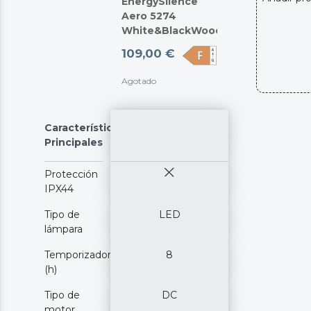
EnergySilence
Aero 5274
White&BlackWood
109,00 €
Agotado
Características
Principales
Protección
IPX44
Tipo de
LED
lámpara
Temporizador
8
(h)
Tipo de
DC
motor