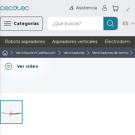
Asistencia
Categorías
¿Qué buscas?
ES
Robots aspiradores
Aspiradores verticales
Electrodomést
Ventilación/Calefacción
Ventiladores
Ventiladores de techo
Ver vídeo