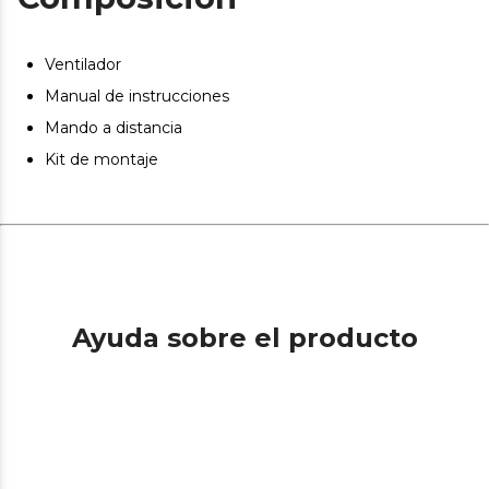
complementará tu sistema de calefacción en invierno.
Altura ajustable: el ventilador es completamente
Ventilador
regulable con dos barras para ajustar la altura con 15 o 25
cm, adecuándose a cada usuario y situación.
Manual de instrucciones
Mando a distancia
Kit de montaje
Ayuda sobre el producto