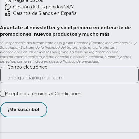
Paga a plazos
Gestión de tus pedidos 24/7
Garantía de 3 años en España
Apúntate al newsletter y sé el primero en enterarte de
promociones, nuevos productos y mucho más
*El responsable del tratamiento es el grupo Cecotec (Cecotec Innovaciones S.L. y
Solotriatlon S.L.), siendo la finalidad del tratamiento enviarle ofertas y
promociones de las empresas del grupo. La base de legitimación es el
consentimiento explícito y tiene derecho a acceder, rectificar, suprimir y otros
derechos, como se indica en nuestra
Política de privacidad
Correo electrónico
Acepto los
Términos y Condiciones
¡Me suscribo!